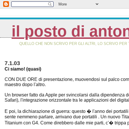
il posto di anto
QUELLO CHE NON SCRIVO PER GLI ALTRI, LO SCRIVO PER 
7.1.03
Ci siamo! (quasi)
CON DUE ORE di presentazione, muovendosi sul palco come u
maestro dopo l'altro.
Un browser fatto da Apple per svincolarsi dalla dipendenza de
Safari), l'integrazione orizzontale tra le applicazioni del digi
E poi, la dichiarazione di guerra: questo � l'anno dei portati
sente nemmeno parlare, arrivano due portatili . Un nuovo Titan
Titanium con G4. Come direbbero dalle mie parti, c'� trippa pe