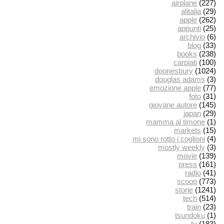
airplane
(227)
alitalia
(29)
apple
(262)
appunti
(25)
archivio
(6)
blog
(33)
books
(238)
carpiati
(100)
doonesbury
(1024)
douglas adams
(3)
emozione apple
(77)
foto
(31)
giovane autore
(145)
japan
(29)
mamma al timone
(1)
markets
(15)
mi sono rotto i coglioni
(4)
mostly weekly
(3)
movie
(139)
press
(161)
radio
(41)
scoop
(773)
storie
(1241)
tech
(514)
train
(23)
tsundoku
(1)
tv
(183)