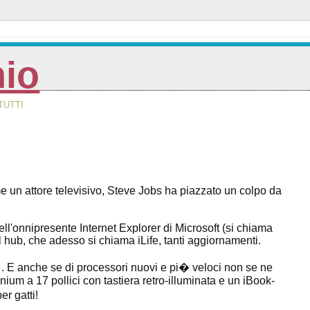
nio
TUTTI
n attore televisivo, Steve Jobs ha piazzato un colpo da
ll'onnipresente Internet Explorer di Microsoft (si chiama
tal hub, che adesso si chiama iLife, tanti aggiornamenti.
li . E anche se di processori nuovi e pi� veloci non se ne
ium a 17 pollici con tastiera retro-illuminata e un iBook-
r gatti!