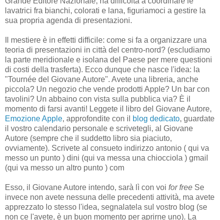
Grande Editore Nazionale, ha difficoltà a coordinare le
lavatrici fra bianchi, colorati e lana, figuriamoci a gestire la
sua propria agenda di presentazioni.
Il mestiere è in effetti difficile: come si fa a organizzare una
teoria di presentazioni in città del centro-nord? (escludiamo
la parte meridionale e isolana del Paese per mere questioni
di costi della trasferta). Ecco dunque che nasce l'idea: la
"Tournée del Giovane Autore". Avete una libreria, anche
piccola? Un negozio che vende prodotti Apple? Un bar con
tavolini? Un abbaino con vista sulla pubblica via? È il
momento di farsi avanti! Leggete il libro del Giovane Autore,
Emozione Apple
, approfondite con il
blog dedicato
, guardate
il vostro calendario personale e scrivetegli, al Giovane
Autore (sempre che il suddetto libro sia piaciuto,
ovviamente). Scrivete al consueto indirizzo antonio ( qui va
messo un punto ) dini (qui va messa una chiocciola ) gmail
(qui va messo un altro punto ) com
Esso, il Giovane Autore intendo, sarà lì con voi
for free
Se
invece non avete nessuna delle precedenti attività, ma avete
apprezzato lo stesso l'idea, segnalatela sul vostro blog (se
non ce l'avete, è un buon momento per aprirne uno). La