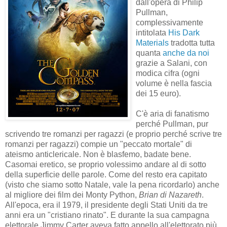
dall'opera di Philip
Pullman,
complessivamente
intitolata
His Dark
Materials
tradotta tutta
quanta
anche da noi
grazie a Salani, con
modica cifra (ogni
volume è nella fascia
dei 15 euro).
C'è aria di fanatismo
perché Pullman, pur
scrivendo tre romanzi per ragazzi (e proprio perché scrive tre
romanzi per ragazzi) compie un "peccato mortale" di
ateismo anticlericale. Non è blasfemo, badate bene.
Casomai eretico, se proprio volessimo andare al di sotto
della superficie delle parole. Come del resto era capitato
(visto che siamo sotto Natale, vale la pena ricordarlo) anche
al migliore dei film dei Monty Python,
Brian di Nazareth
.
All'epoca, era il 1979, il presidente degli Stati Uniti da tre
anni era un "cristiano rinato". E durante la sua campagna
elettorale Jimmy Carter aveva fatto appello all'elettorato più