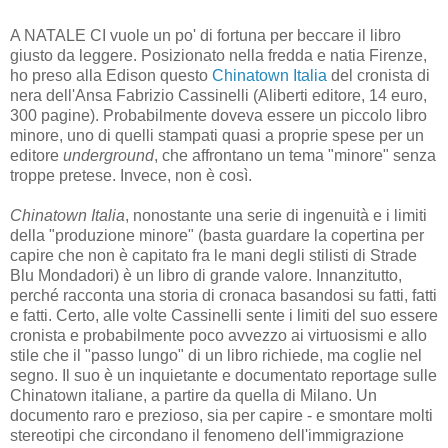
A NATALE CI vuole un po' di fortuna per beccare il libro
giusto da leggere. Posizionato nella fredda e natia Firenze,
ho preso alla Edison questo
Chinatown Italia
del cronista di
nera dell'Ansa Fabrizio Cassinelli (Aliberti editore, 14 euro,
300 pagine). Probabilmente doveva essere un piccolo libro
minore, uno di quelli stampati quasi a proprie spese per un
editore
underground
, che affrontano un tema "minore" senza
troppe pretese. Invece, non è così.
Chinatown Italia
, nonostante una serie di ingenuità e i limiti
della "produzione minore" (basta guardare la copertina per
capire che non è capitato fra le mani degli stilisti di Strade
Blu Mondadori) è un libro di grande valore. Innanzitutto,
perché racconta una storia di cronaca basandosi su fatti, fatti
e fatti. Certo, alle volte Cassinelli sente i limiti del suo essere
cronista e probabilmente poco avvezzo ai virtuosismi e allo
stile che il "passo lungo" di un libro richiede, ma coglie nel
segno. Il suo è un inquietante e documentato reportage sulle
Chinatown italiane, a partire da quella di Milano. Un
documento raro e prezioso, sia per capire - e smontare molti
stereotipi che circondano il fenomeno dell'immigrazione