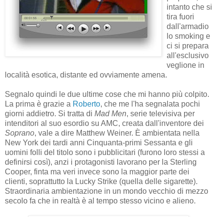
intanto che si
tira fuori
dall'armadio
lo smoking e
ci si prepara
all'esclusivo
veglione in
località esotica, distante ed ovviamente amena.
Segnalo quindi le due ultime cose che mi hanno più colpito.
La prima è grazie a
Roberto
, che me l'ha segnalata pochi
giorni addietro. Si tratta di
Mad Men
, serie televisiva per
intenditori al suo esordio su AMC, creata dall'inventore dei
Soprano
, vale a dire Matthew Weiner. È ambientata nella
New York dei tardi anni Cinquanta-primi Sessanta e gli
uomini folli del titolo sono i pubblicitari (furono loro stessi a
definirsi così), anzi i protagonisti lavorano per la Sterling
Cooper, finta ma veri invece sono la maggior parte dei
clienti, soprattutto la Lucky Strike (quella delle sigarette).
Straordinaria ambientazione in un mondo vecchio di mezzo
secolo fa che in realtà è al tempo stesso vicino e alieno.