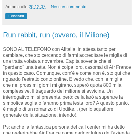
Antonio
alle
20.12.07
Nessun commento:
Condividi
Run rabbit, run (ovvero, il Milione)
SONO AL TELEFONO con Alitalia, in attesa tanto per
cambiare, che sto cercando di farmi accreditare le miglia di
una tratta volata a novembre. Capita sovente che si
"perdano" una tratta. Non è colpa loro, casomai di Air France
in questo caso. Comunque, com'è e come non è, sto qui che
riguardo l'estratto conto online. E vedo che, con le miglia
che nei prossimi giorni mi girano, superò quota 800 mila
complessive. Il traguardo del milione si avvicina. Un
interrogativo mi si presenta, però: ce la farò a superare la
simbolica soglia o faranno prima festa loro? A questo punto,
è meglio di un romanzo di Updike... (per lo squallore
generale della situazione, intendo).
Ps: anche la fantastica persona del call center mi ha detto
che preferirebbe Air France come partner futuro dell'azienda.