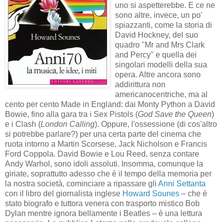
uno si aspetterebbe. E ce ne
sono altre, invece, un po'
spiazzanti, come la storia di
David Hockney, del suo
quadro "Mr and Mrs Clark
and Percy" e quella dei
singolari modelli della sua
opera. Altre ancora sono
addirittura non
americanocentriche, ma al
cento per cento Made in England: dai Monty Python a David
Bowie, fino alla gara tra i Sex Pistols (
God Save the Queen
)
e i Clash (
London Calling
). Oppure, l'ossessione (di cos'altro
si potrebbe parlare?) per una certa parte del cinema che
ruota intorno a Martin Scorsese, Jack Nicholson e Francis
Ford Coppola. David Bowie e Lou Reed, senza contare
Andy Warhol, sono idoli assoluti. Insomma, comunque la
giriate, soprattutto adesso che è il tempo della memoria per
la nostra società, cominciare a ripassare gli
Anni Settanta
con il libro del giornalista inglese
Howard Sounes
– che è
stato biografo e tuttora venera con trasporto mistico Bob
Dylan mentre ignora bellamente i Beatles – è una lettura