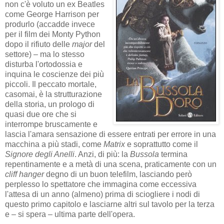
non c'è voluto un ex Beatles
come George Harrison per
produrlo (accadde invece
per il film dei Monty Python
dopo il rifiuto delle
major
del
settore) – ma lo stesso
disturba l'ortodossia e
inquina le coscienze dei più
piccoli. Il peccato mortale,
casomai, è la strutturazione
della storia, un prologo di
quasi due ore che si
interrompe bruscamente e
lascia l'amara sensazione di essere entrati per errore in una
macchina a più stadi, come
Matrix
e soprattutto come il
Signore degli Anelli
. Anzi, di più: la
Bussola
termina
repentinamente e a metà di una scena, praticamente con un
cliff hanger
degno di un buon telefilm, lasciando però
perplesso lo spettatore che immagina come eccessiva
l'attesa di un anno (almeno) prima di sciogliere i nodi di
questo primo capitolo e lasciarne altri sul tavolo per la terza
e – si spera – ultima parte dell'opera.