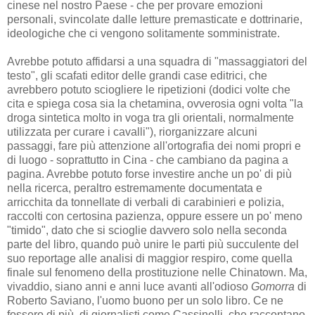
cinese nel nostro Paese - che per provare emozioni
personali, svincolate dalle letture premasticate e dottrinarie,
ideologiche che ci vengono solitamente somministrate.
Avrebbe potuto affidarsi a una squadra di "massaggiatori del
testo", gli scafati editor delle grandi case editrici, che
avrebbero potuto sciogliere le ripetizioni (dodici volte che
cita e spiega cosa sia la chetamina, ovverosia ogni volta "la
droga sintetica molto in voga tra gli orientali, normalmente
utilizzata per curare i cavalli"), riorganizzare alcuni
passaggi, fare più attenzione all'ortografia dei nomi propri e
di luogo - soprattutto in Cina - che cambiano da pagina a
pagina. Avrebbe potuto forse investire anche un po' di più
nella ricerca, peraltro estremamente documentata e
arricchita da tonnellate di verbali di carabinieri e polizia,
raccolti con certosina pazienza, oppure essere un po' meno
"timido", dato che si scioglie davvero solo nella seconda
parte del libro, quando può unire le parti più succulente del
suo reportage alle analisi di maggior respiro, come quella
finale sul fenomeno della prostituzione nelle Chinatown. Ma,
vivaddio, siano anni e anni luce avanti all'odioso
Gomorra
di
Roberto Saviano, l'uomo buono per un solo libro. Ce ne
fossero di più, di giornalisti come Cassinelli, che raccontano