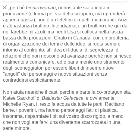
Sì, perché
bionic woman
, nonostante sia ancora in
produzione (è ferma per via dello sciopero, ma riprenderà
appena passa), non è un telefilm di quelli memorabili. Anzi,
è abbastanza bruttino. Intendiamoci: un bruttino che qui da
noi farebbe miracoli, ma negli Usa si colloca nella fascia
bassa delle produzioni. Girato in Canada, con un problema
di organizzazione dei temi e delle idee, si ruota sempre
intorno al confronto, all'idea di fiducia, di segretezza, di
relazioni che non riescono ad avanzare perché non si riesce
realmente a comunicare, ed è banalmente uno strumento
degli sceneggiatori per essere liberi di inserire nuovi
"angoli" dei personaggi e nuove situazioni senza
contraddirsi esplicitamente.
Non aiuta neanche il cast, perché a parte la co-protagonista,
Katee Sackhoff di
Battlestar Galactica
, e ovviamente
Michelle Ryan, il resto fa acqua da tutte le parti. Recitano
bene, i poverini, ma hanno personaggi fatti di plastica.
Insomma, risparmiate i bit sul vostro disco rigido, a meno
che non vogliate farvi una divertente scarrozzata in una
serie minore.