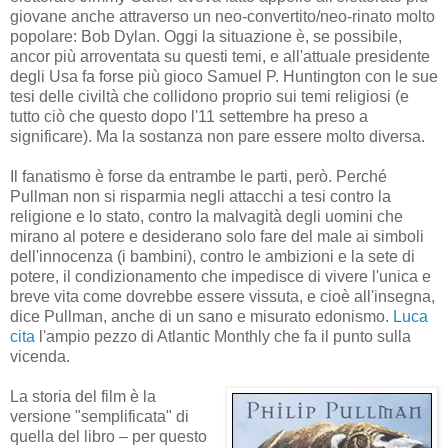
giovane anche attraverso un neo-convertito/neo-rinato molto
popolare: Bob Dylan. Oggi la situazione è, se possibile,
ancor più arroventata su questi temi, e all'attuale presidente
degli Usa fa forse più gioco Samuel P. Huntington con le sue
tesi delle civiltà che collidono proprio sui temi religiosi (e
tutto ciò che questo dopo l'11 settembre ha preso a
significare). Ma la sostanza non pare essere molto diversa.
Il fanatismo è forse da entrambe le parti, però. Perché
Pullman non si risparmia negli attacchi a tesi contro la
religione e lo stato, contro la malvagità degli uomini che
mirano al potere e desiderano solo fare del male ai simboli
dell'innocenza (i bambini), contro le ambizioni e la sete di
potere, il condizionamento che impedisce di vivere l'unica e
breve vita come dovrebbe essere vissuta, e cioè all'insegna,
dice Pullman, anche di un sano e misurato edonismo.
Luca
cita
l'ampio pezzo di Atlantic Monthly che fa il punto sulla
vicenda.
La storia del film è la
versione "semplificata" di
quella del libro – per questo