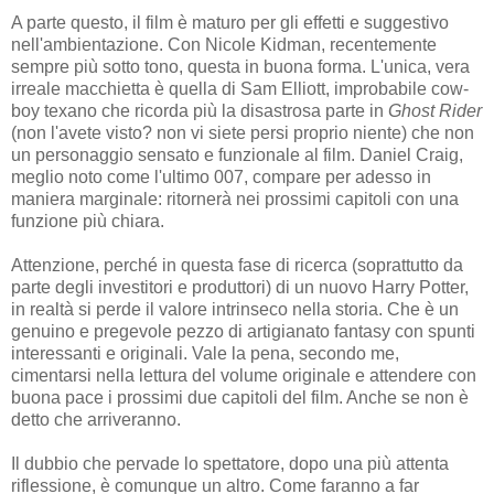
A parte questo, il film è maturo per gli effetti e suggestivo
nell'ambientazione. Con Nicole Kidman, recentemente
sempre più sotto tono, questa in buona forma. L'unica, vera
irreale macchietta è quella di Sam Elliott, improbabile cow-
boy texano che ricorda più la disastrosa parte in
Ghost Rider
(non l'avete visto? non vi siete persi proprio niente) che non
un personaggio sensato e funzionale al film. Daniel Craig,
meglio noto come l'ultimo 007, compare per adesso in
maniera marginale: ritornerà nei prossimi capitoli con una
funzione più chiara.
Attenzione, perché in questa fase di ricerca (soprattutto da
parte degli investitori e produttori) di un nuovo Harry Potter,
in realtà si perde il valore intrinseco nella storia. Che è un
genuino e pregevole pezzo di artigianato fantasy con spunti
interessanti e originali. Vale la pena, secondo me,
cimentarsi nella lettura del volume originale e attendere con
buona pace i prossimi due capitoli del film. Anche se non è
detto che arriveranno.
Il dubbio che pervade lo spettatore, dopo una più attenta
riflessione, è comunque un altro. Come faranno a far