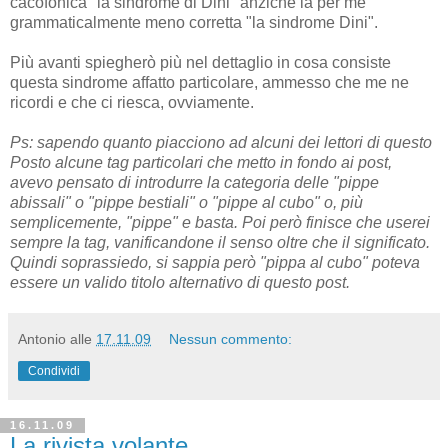
cacofonica "la sindrome di Dini" anziché la per me
grammaticalmente meno corretta "la sindrome Dini".
Più avanti spiegherò più nel dettaglio in cosa consiste
questa sindrome affatto particolare, ammesso che me ne
ricordi e che ci riesca, ovviamente.
Ps: sapendo quanto piacciono ad alcuni dei lettori di questo
Posto alcune tag particolari che metto in fondo ai post,
avevo pensato di introdurre la categoria delle "pippe
abissali" o "pippe bestiali" o "pippe al cubo" o, più
semplicemente, "pippe" e basta. Poi però finisce che userei
sempre la tag, vanificandone il senso oltre che il significato.
Quindi soprassiedo, si sappia però "pippa al cubo" poteva
essere un valido titolo alternativo di questo post.
Antonio
alle
17.11.09
Nessun commento:
Condividi
16.11.09
La rivista volante