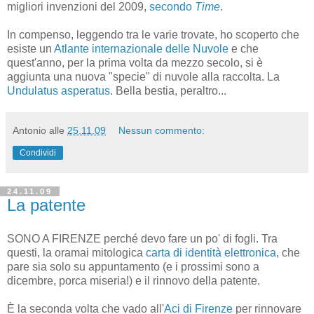
migliori invenzioni del 2009,
secondo
Time
.
In compenso, leggendo tra le varie trovate, ho scoperto che
esiste un
Atlante internazionale delle Nuvole
e che
quest'anno, per la prima volta da mezzo secolo, si è
aggiunta una nuova "specie" di nuvole alla raccolta. La
Undulatus asperatus
. Bella bestia, peraltro...
Antonio
alle
25.11.09
Nessun commento:
Condividi
24.11.09
La patente
SONO A FIRENZE perché devo fare un po' di fogli. Tra
questi, la oramai mitologica
carta di identità elettronica
, che
pare sia solo su appuntamento (e i prossimi sono a
dicembre, porca miseria!) e il rinnovo della patente.
È la seconda volta che vado all'
Aci di Firenze
per rinnovare