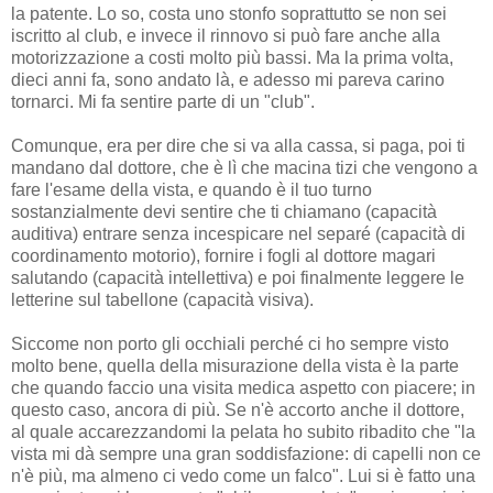
la patente. Lo so, costa uno stonfo soprattutto se non sei
iscritto al club, e invece il rinnovo si può fare anche alla
motorizzazione a costi molto più bassi. Ma la prima volta,
dieci anni fa, sono andato là, e adesso mi pareva carino
tornarci. Mi fa sentire parte di un "club".
Comunque, era per dire che si va alla cassa, si paga, poi ti
mandano dal dottore, che è lì che macina tizi che vengono a
fare l'esame della vista, e quando è il tuo turno
sostanzialmente devi sentire che ti chiamano (capacità
auditiva) entrare senza incespicare nel separé (capacità di
coordinamento motorio), fornire i fogli al dottore magari
salutando (capacità intellettiva) e poi finalmente leggere le
letterine sul tabellone (capacità visiva).
Siccome non porto gli occhiali perché ci ho sempre visto
molto bene, quella della misurazione della vista è la parte
che quando faccio una visita medica aspetto con piacere; in
questo caso, ancora di più. Se n'è accorto anche il dottore,
al quale accarezzandomi la pelata ho subito ribadito che "la
vista mi dà sempre una gran soddisfazione: di capelli non ce
n'è più, ma almeno ci vedo come un falco". Lui si è fatto una