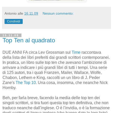
Antonio
alle
16.11.09
Nessun commento:
Condividi
15.11.09
Top Ten al quadrato
DUE ANNI FA circa Lev Grossman sul
Time
raccontava
della lista dei libri preferiti dai grandi scrittori contemporanei.
In pratica, un libro sulle top ten che avevano l'ambizione di
arrivare a indicare i più grandi libri di tutti i tempi. Una serie
di 125 autori, tra i quali Franzen, Mailer, Wallace, Wolfe,
Chabon, Lethem e King, raccolti un un libro di J. Peder
Zane's
The Top 10
. Una cosa, insomma, che neanche Nick
Hornby.
Beh, per farla breve, facendo la media delle top ten dei
singoli scrittori, si tira fuori questa top ten definitiva, che non
traduco neanche dall'inglese. O è l'invidia, o è la formazione
degli scrittori di lingua inglese (che hanno dato le loro liste)