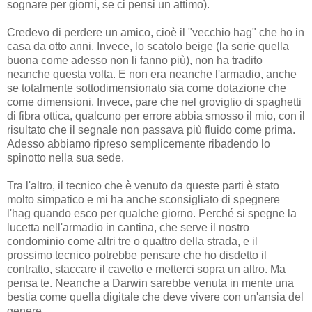
sognare per giorni, se ci pensi un attimo).
Credevo di perdere un amico, cioè il "vecchio hag" che ho in
casa da otto anni. Invece, lo scatolo beige (la serie quella
buona come adesso non li fanno più), non ha tradito
neanche questa volta. E non era neanche l'armadio, anche
se totalmente sottodimensionato sia come dotazione che
come dimensioni. Invece, pare che nel groviglio di spaghetti
di fibra ottica, qualcuno per errore abbia smosso il mio, con il
risultato che il segnale non passava più fluido come prima.
Adesso abbiamo ripreso semplicemente ribadendo lo
spinotto nella sua sede.
Tra l'altro, il tecnico che è venuto da queste parti è stato
molto simpatico e mi ha anche sconsigliato di spegnere
l'hag quando esco per qualche giorno. Perché si spegne la
lucetta nell'armadio in cantina, che serve il nostro
condominio come altri tre o quattro della strada, e il
prossimo tecnico potrebbe pensare che ho disdetto il
contratto, staccare il cavetto e metterci sopra un altro. Ma
pensa te. Neanche a Darwin sarebbe venuta in mente una
bestia come quella digitale che deve vivere con un'ansia del
genere...