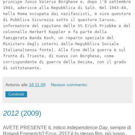
principe Junio Valerio Borghese e, dopo l'8 settembre
1943, aderisce alla Repubblica di Salò. Nel 1943-44,
nella Roma occupata dai nazifascisti, è vice questore
di Pubblica Sicurezza sotto il questore Caruso,
informatore del capitano delle SS Erich Priebke e del
colonnello Herbert Kappler e fa parte della
famigerata Banda Koch, un reparto speciale del
Ministero degli interni della Repubblica Sociale
Italiana[senza fonte]. Alla fine della guerra è sul
fronte di Trieste, di nuovo con Borghese, come
corrispondente di guerra della Decima, con il grado
di sottotenente.
Antonio
alle
18.11.09
Nessun commento:
Condividi
2012
(2009)
AVETE PRESENTE IL mitico
Independence Day
, sempre di
Roland Emmerich? Ecco,
2012
è lo stesso film, più lungo,