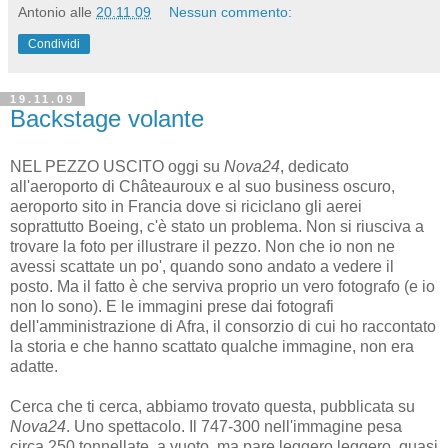
Antonio
alle
20.11.09
Nessun commento:
Condividi
19.11.09
Backstage volante
NEL PEZZO USCITO oggi su
Nova24
, dedicato
all'aeroporto di Châteauroux e al suo business oscuro,
aeroporto sito in Francia dove si riciclano gli aerei
soprattutto Boeing, c'è stato un problema. Non si riusciva a
trovare la foto per illustrare il pezzo. Non che io non ne
avessi scattate un po', quando sono andato a vedere il
posto. Ma il fatto è che serviva proprio un vero fotografo (e io
non lo sono). E le immagini prese dai fotografi
dell'amministrazione di Afra, il consorzio di cui ho raccontato
la storia e che hanno scattato qualche immagine, non era
adatte.
Cerca che ti cerca, abbiamo trovato questa, pubblicata su
Nova24
. Uno spettacolo. Il 747-300 nell'immagine pesa
circa 250 tonnellate, a vuoto, ma pare leggero leggero, quasi