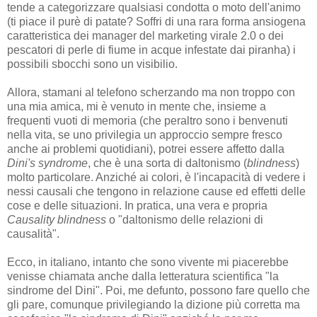
tende a categorizzare qualsiasi condotta o moto dell'animo
(ti piace il purè di patate? Soffri di una rara forma ansiogena
caratteristica dei manager del marketing virale 2.0 o dei
pescatori di perle di fiume in acque infestate dai piranha) i
possibili sbocchi sono un visibilio.
Allora, stamani al telefono scherzando ma non troppo con
una mia amica, mi è venuto in mente che, insieme a
frequenti vuoti di memoria (che peraltro sono i benvenuti
nella vita, se uno privilegia un approccio sempre fresco
anche ai problemi quotidiani), potrei essere affetto dalla
Dini's syndrome
, che è una sorta di daltonismo (
blindness
)
molto particolare. Anziché ai colori, è l'incapacità di vedere i
nessi causali che tengono in relazione cause ed effetti delle
cose e delle situazioni. In pratica, una vera e propria
Causality blindness
o "daltonismo delle relazioni di
causalità".
Ecco, in italiano, intanto che sono vivente mi piacerebbe
venisse chiamata anche dalla letteratura scientifica "la
sindrome del Dini". Poi, me defunto, possono fare quello che
gli pare, comunque privilegiando la dizione più corretta ma