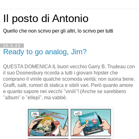
Il posto di Antonio
Quello che non scrivo per gli altri, lo scrivo per tutti
30.4.23
Ready to go analog, Jim?
QUESTA DOMENICA IL buon vecchio Garry B. Trudeau con
il suo Doonesbury ricorda a tutti i giovani hipster che
comprano il vinile qualche scomoda verità: non suona bene.
Graffi, salti, rumori di statica e sibili vari. Però quanto amore
e quanto sapore nei vecchi "vinili"! (Anche se sarebbero
"album" o "ellepì", ma vabbè.