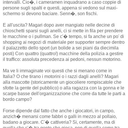
intervalli. Cio�, i cameramen inquadrano a caso coppie di
persone sugli spalti e questi, appena si vedono sul maxi-
schermo si devono baciare. Senn�, son fischi.
E all'uscita? Magari dopo aver mangiato nelle decine di
chioschetti sparsi sugli anelli, ci si mette in fila per prendere
le macchine o i pullman. Se c'� tempo, si fa anche un po' di
shopping ai negozi di materiale per supporter sempre dentro
il palazzetto dello sport (un bolide a sei piani da diecimila
posti) Con quattro (quattro!) macchine della polizia a gestire
il traffico: assoluta precedenza ai pedoni, nessun motorino.
Ma ve li immaginate voi questi che si menano come in
Italia? O che tirano i motorini o i razzi dagli anelli? Magari
alla mascotte (storicamente un giocoliere rompiscatole che
sfotte la gente del pubblico) o alla ragazza con la gonna e le
scarpe basse dell'organizzazione che corre da tutte le parti a
bordo campo?
Forse dipende dal fatto che anche i giocatori, in campo,
anzich� menarsi come fabbri o galli in mezzo al pollaio,
badano a giocare. C'� cattiveria? Si, certamente, ma di
quella che c'� tra gente che gioca, non di quella come tra