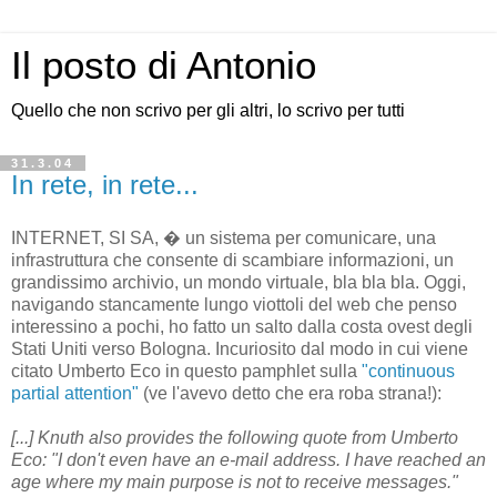
Il posto di Antonio
Quello che non scrivo per gli altri, lo scrivo per tutti
31.3.04
In rete, in rete...
INTERNET, SI SA, � un sistema per comunicare, una
infrastruttura che consente di scambiare informazioni, un
grandissimo archivio, un mondo virtuale, bla bla bla. Oggi,
navigando stancamente lungo viottoli del web che penso
interessino a pochi, ho fatto un salto dalla costa ovest degli
Stati Uniti verso Bologna. Incuriosito dal modo in cui viene
citato Umberto Eco in questo pamphlet sulla
"continuous
partial attention"
(ve l'avevo detto che era roba strana!):
[...] Knuth also provides the following quote from Umberto
Eco: "I don't even have an e-mail address. I have reached an
age where my main purpose is not to receive messages."