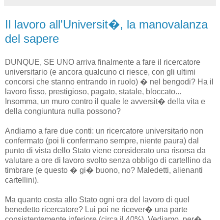
Il lavoro all'Universit�, la manovalanza
del sapere
DUNQUE, SE UNO arriva finalmente a fare il ricercatore
universitario (e ancora qualcuno ci riesce, con gli ultimi
concorsi che stanno entrando in ruolo) � nel bengodi? Ha il
lavoro fisso, prestigioso, pagato, statale, bloccato...
Insomma, un muro contro il quale le avversit� della vita e
della congiuntura nulla possono?
Andiamo a fare due conti: un ricercatore universitario non
confermato (poi li confermano sempre, niente paura) dal
punto di vista dello Stato viene considerato una risorsa da
valutare a ore di lavoro svolto senza obbligo di cartellino da
timbrare (e questo � gi� buono, no? Maledetti, alienanti
cartellini).
Ma quanto costa allo Stato ogni ora del lavoro di quel
benedetto ricercatore? Lui poi ne ricever� una parte
consistentemente inferiore (circa il 40%). Vediamo, per�.