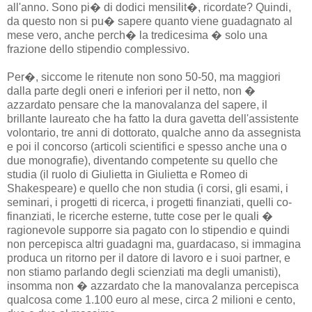
all'anno. Sono pi� di dodici mensilit�, ricordate? Quindi,
da questo non si pu� sapere quanto viene guadagnato al
mese vero, anche perch� la tredicesima � solo una
frazione dello stipendio complessivo.
Per�, siccome le ritenute non sono 50-50, ma maggiori
dalla parte degli oneri e inferiori per il netto, non �
azzardato pensare che la manovalanza del sapere, il
brillante laureato che ha fatto la dura gavetta dell'assistente
volontario, tre anni di dottorato, qualche anno da assegnista
e poi il concorso (articoli scientifici e spesso anche una o
due monografie), diventando competente su quello che
studia (il ruolo di Giulietta in Giulietta e Romeo di
Shakespeare) e quello che non studia (i corsi, gli esami, i
seminari, i progetti di ricerca, i progetti finanziati, quelli co-
finanziati, le ricerche esterne, tutte cose per le quali �
ragionevole supporre sia pagato con lo stipendio e quindi
non percepisca altri guadagni ma, guardacaso, si immagina
produca un ritorno per il datore di lavoro e i suoi partner, e
non stiamo parlando degli scienziati ma degli umanisti),
insomma non � azzardato che la manovalanza percepisca
qualcosa come 1.100 euro al mese, circa 2 milioni e cento,