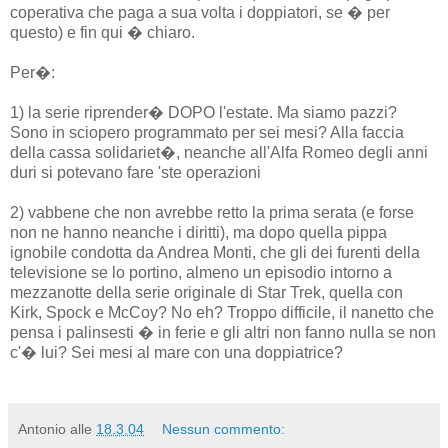
coperativa che paga a sua volta i doppiatori, se � per
questo) e fin qui � chiaro.
Per�:
1) la serie riprender� DOPO l'estate. Ma siamo pazzi?
Sono in sciopero programmato per sei mesi? Alla faccia
della cassa solidariet�, neanche all'Alfa Romeo degli anni
duri si potevano fare 'ste operazioni
2) vabbene che non avrebbe retto la prima serata (e forse
non ne hanno neanche i diritti), ma dopo quella pippa
ignobile condotta da Andrea Monti, che gli dei furenti della
televisione se lo portino, almeno un episodio intorno a
mezzanotte della serie originale di Star Trek, quella con
Kirk, Spock e McCoy? No eh? Troppo difficile, il nanetto che
pensa i palinsesti � in ferie e gli altri non fanno nulla se non
c'� lui? Sei mesi al mare con una doppiatrice?
Antonio
alle
18.3.04
Nessun commento: