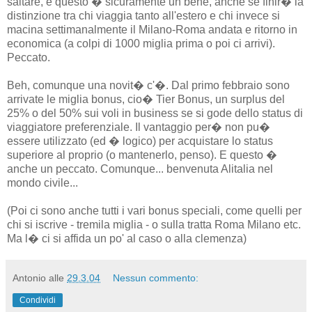
saltare, e questo � sicuramente un bene, anche se finir� la
distinzione tra chi viaggia tanto all'estero e chi invece si
macina settimanalmente il Milano-Roma andata e ritorno in
economica (a colpi di 1000 miglia prima o poi ci arrivi).
Peccato.
Beh, comunque una novit� c'�. Dal primo febbraio sono
arrivate le miglia bonus, cio� Tier Bonus, un surplus del
25% o del 50% sui voli in business se si gode dello status di
viaggiatore preferenziale. Il vantaggio per� non pu�
essere utilizzato (ed � logico) per acquistare lo status
superiore al proprio (o mantenerlo, penso). E questo �
anche un peccato. Comunque... benvenuta Alitalia nel
mondo civile...
(Poi ci sono anche tutti i vari bonus speciali, come quelli per
chi si iscrive - tremila miglia - o sulla tratta Roma Milano etc.
Ma l� ci si affida un po' al caso o alla clemenza)
Antonio
alle
29.3.04
Nessun commento:
Condividi