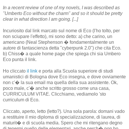
In a recent review of one of my novels, I was described as
"Umberto Eco without the charm" and so it should be pretty
clear in what direction I am going. [...]
Incuriosito dal link marcato sul nome di Eco (l'ho tolto, per
non sciupare l'effetto), mi sono detto: a) che carino, un
americano (Neal Stephenson � fondamentalmente un
autore di fantascienza detta "cyberpunk 2.0") che cita Eco.
b) Chiss� a quale home page che spiega chi sia Umbero
Eco punta il link.
Ho cliccato
il link
e porta alla Scuola superiore di studi
umanistici di Bologna dove Eco insegna, e dove ovviamente
non c'� la sua email ma quella della sua assistente. Ok,
poco male, c'� anche scritto grosso come una casa,
CURRICULUM VITAE. Clicchiamo, vediamolo 'sto
curriculum di Eco.
Cliccato, aperto, letto (letto?). Una sola parola: domani vado
a restituire il mio diploma di specializzazione, di laurea, di
maturit� e di scuola media. Spero che mi ritengano degno
di tenermi quello delle elementari, anche perch� non ho