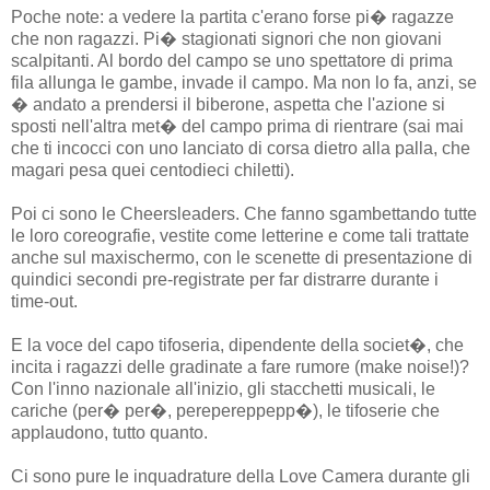
Poche note: a vedere la partita c'erano forse pi� ragazze
che non ragazzi. Pi� stagionati signori che non giovani
scalpitanti. Al bordo del campo se uno spettatore di prima
fila allunga le gambe, invade il campo. Ma non lo fa, anzi, se
� andato a prendersi il biberone, aspetta che l'azione si
sposti nell'altra met� del campo prima di rientrare (sai mai
che ti incocci con uno lanciato di corsa dietro alla palla, che
magari pesa quei centodieci chiletti).
Poi ci sono le Cheersleaders. Che fanno sgambettando tutte
le loro coreografie, vestite come letterine e come tali trattate
anche sul maxischermo, con le scenette di presentazione di
quindici secondi pre-registrate per far distrarre durante i
time-out.
E la voce del capo tifoseria, dipendente della societ�, che
incita i ragazzi delle gradinate a fare rumore (make noise!)?
Con l'inno nazionale all'inizio, gli stacchetti musicali, le
cariche (per� per�, perepereppepp�), le tifoserie che
applaudono, tutto quanto.
Ci sono pure le inquadrature della Love Camera durante gli