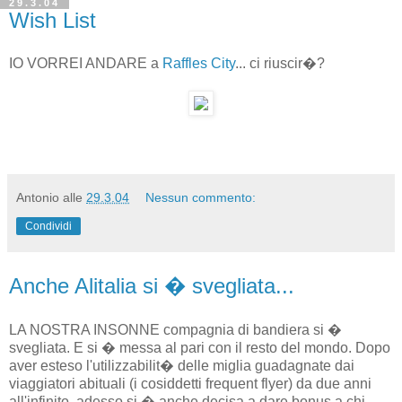
29.3.04
Wish List
IO VORREI ANDARE a
Raffles City
... ci riuscir�?
Antonio
alle
29.3.04
Nessun commento:
Condividi
Anche Alitalia si � svegliata...
LA NOSTRA INSONNE compagnia di bandiera si �
svegliata. E si � messa al pari con il resto del mondo. Dopo
aver esteso l'utilizzabilit� delle miglia guadagnate dai
viaggiatori abituali (i cosiddetti frequent flyer) da due anni
all'infinito, adesso si � anche decisa a dare bonus a chi