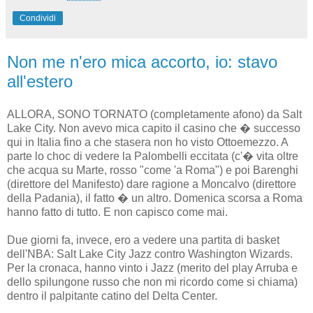
Condividi
Non me n'ero mica accorto, io: stavo
all'estero
ALLORA, SONO TORNATO (completamente afono) da Salt
Lake City. Non avevo mica capito il casino che � successo
qui in Italia fino a che stasera non ho visto Ottoemezzo. A
parte lo choc di vedere la Palombelli eccitata (c'� vita oltre
che acqua su Marte, rosso "come 'a Roma") e poi Barenghi
(direttore del Manifesto) dare ragione a Moncalvo (direttore
della Padania), il fatto � un altro. Domenica scorsa a Roma
hanno fatto di tutto. E non capisco come mai.
Due giorni fa, invece, ero a vedere una partita di basket
dell'NBA: Salt Lake City Jazz contro Washington Wizards.
Per la cronaca, hanno vinto i Jazz (merito del play Arruba e
dello spilungone russo che non mi ricordo come si chiama)
dentro il palpitante catino del Delta Center.