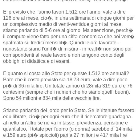
E' previsto che l'uomo lavori 1.512 ore l'anno, vale a dire
126 ore al mese, cio�, in una settimana di cinque giorni per
un complessivo medio di venti-ventidue giorni al mese,
stiamo parlando di 5-6 ore al giorno. Ma attenzione, perch�
il computo viene fatto per una cifra economica che poi verr�
spalmata su tredici mensilit�. Quindi le ore lavorate -
nonostante siano l'unit� di misura - in realt� non sono poi
corrispondenti al reale lavoro e non tengono conto degli
obblighi di didattica e di esami.
E quanto si costa allo Stato per queste 1.512 ore annuali?
Pare che il costo previsto sia 18,73 euro, vale a dire poco
pi� di 36 mila lire. Un totale annuo di 28mila 319 euro e 76
centesimi (sempre che i numeri che ho siano quelli buoni).
Sono 54 milioni e 834 mila delle vecchie lire.
Stiamo parlando del lordo per lo Stato. Se le ritenute fossero
equilibrate, cio� per ogni euro che il ricercatore guadagna
al netto un'altro se ne va in tasse, previdenza, pensione e
quant'altro, il totale per l'uomo (o donna) sarebbe di 14 mila
e 159 euro (pi� spiccioli) pari a 27 milioni e 417 mila lire