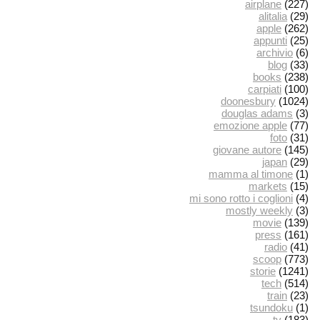
airplane
(227)
alitalia
(29)
apple
(262)
appunti
(25)
archivio
(6)
blog
(33)
books
(238)
carpiati
(100)
doonesbury
(1024)
douglas adams
(3)
emozione apple
(77)
foto
(31)
giovane autore
(145)
japan
(29)
mamma al timone
(1)
markets
(15)
mi sono rotto i coglioni
(4)
mostly weekly
(3)
movie
(139)
press
(161)
radio
(41)
scoop
(773)
storie
(1241)
tech
(514)
train
(23)
tsundoku
(1)
tv
(183)