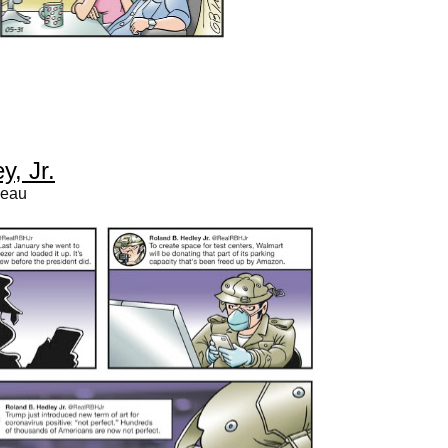
y, Jr.
deau