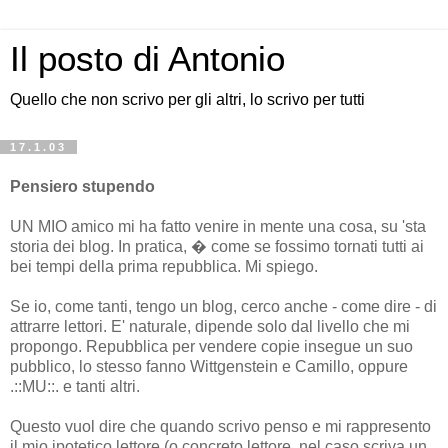
Il posto di Antonio
Quello che non scrivo per gli altri, lo scrivo per tutti
17.1.03
Pensiero stupendo
UN MIO amico mi ha fatto venire in mente una cosa, su 'sta
storia dei blog. In pratica, � come se fossimo tornati tutti ai
bei tempi della prima repubblica. Mi spiego.
Se io, come tanti, tengo un blog, cerco anche - come dire - di
attrarre lettori. E' naturale, dipende solo dal livello che mi
propongo. Repubblica per vendere copie insegue un suo
pubblico, lo stesso fanno Wittgenstein e Camillo, oppure
.::MU::. e tanti altri.
Questo vuol dire che quando scrivo penso e mi rappresento
il mio ipotetico lettore (o concreto lettore, nel caso scriva un