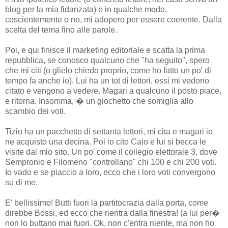
blog per la mia fidanzata) e in qualche modo,
coscientemente o no, mi adopero per essere coerente. Dalla
scelta del tema fino alle parole.
Poi, e qui finisce il marketing editoriale e scatta la prima
repubblica, se conosco qualcuno che "ha seguito", spero
che mi citi (o glielo chiedo proprio, come ho fatto un po' di
tempo fa anche io). Lui ha un tot di lettori, essi mi vedono
citato e vengono a vedere. Magari a qualcuno il posto piace,
e ritorna. Insomma, � un giochetto che somiglia allo
scambio dei voti.
Tizio ha un pacchetto di settanta lettori, mi cita e magari io
ne acquisto una decina. Poi io cito Caio e lui si becca le
visite dal mio sito. Un po' come il collegio elettorale 3, dove
Sempronio e Filomeno "controllano" chi 100 e chi 200 voti.
Io vado e se piaccio a loro, ecco che i loro voti convergono
su di me.
E' bellissimo! Butti fuori la partitocrazia dalla porta, come
direbbe Bossi, ed ecco che rientra dalla finestra! (a lui per�
non lo buttano mai fuori. Ok, non c'entra niente, ma non ho