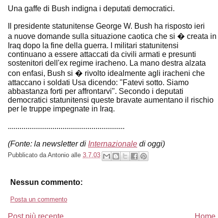
Una gaffe di Bush indigna i deputati democratici.
Il presidente statunitense George W. Bush ha risposto ieri
a nuove domande sulla situazione caotica che si � creata in
Iraq dopo la fine della guerra. I militari statunitensi
continuano a essere attaccati da civili armati e presunti
sostenitori dell'ex regime iracheno. La mano destra alzata
con enfasi, Bush si � rivolto idealmente agli iracheni che
attaccano i soldati Usa dicendo: "Fatevi sotto. Siamo
abbastanza forti per affrontarvi". Secondo i deputati
democratici statunitensi queste bravate aumentano il rischio
per le truppe impegnate in Iraq.
............................................................
(Fonte: la newsletter di
Internazionale
di oggi)
Pubblicato da
Antonio
alle
3.7.03
Nessun commento:
Posta un commento
Post più recente
Home 