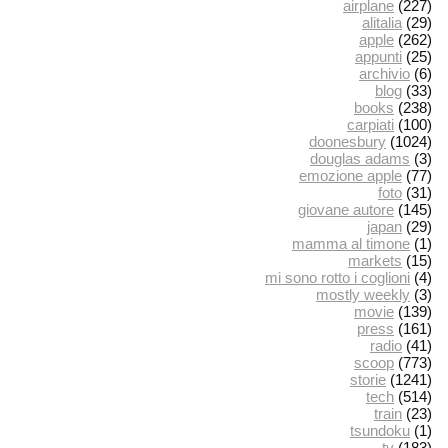
airplane
(227)
alitalia
(29)
apple
(262)
appunti
(25)
archivio
(6)
blog
(33)
books
(238)
carpiati
(100)
doonesbury
(1024)
douglas adams
(3)
emozione apple
(77)
foto
(31)
giovane autore
(145)
japan
(29)
mamma al timone
(1)
markets
(15)
mi sono rotto i coglioni
(4)
mostly weekly
(3)
movie
(139)
press
(161)
radio
(41)
scoop
(773)
storie
(1241)
tech
(514)
train
(23)
tsundoku
(1)
tv
(183)