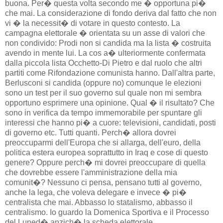
buona. Per� questa volta secondo me � opportuna pi�
che mai. La considerazione di fondo deriva dal fatto che non
vi � la necessit� di votare in questo contesto. La
campagna elettorale � orientata su un asse di valori che
non condivido: Prodi non si candida ma la lista � costruita
avendo in mente lui. La cos a� ulteriormente confermata
dalla piccola lista Occhetto-Di Pietro e dal ruolo che altri
partiti come Rifondazione comunista hanno. Dall'altra parte,
Berlusconi si candida (oppure no) comunque le elezioni
sono un test per il suo governo sul quale non mi sembra
opportuno esprimere una opinione. Qual � il risultato? Che
sono in verifica da tempo immemorabile per spuntare gli
interessi che hanno pi� a cuore: televisioni, candidati, posti
di governo etc. Tutti quanti. Perch� allora dovrei
preoccuparmi dell'Europa che si allarga, dell'euro, della
politica estera europea soprattutto in Iraq e cose di questo
genere? Oppure perch� mi dovrei preoccupare di quella
che dovrebbe essere l'amministrazione della mia
comunit�? Nessuno ci pensa, pensano tutti al governo,
anche la lega, che voleva delegare e invece � pi�
centralista che mai. Abbasso lo statalismo, abbasso il
centralismo. Io guardo la Domenica Sportiva e il Processo
del Luned� anzich� la scheda elettorale.