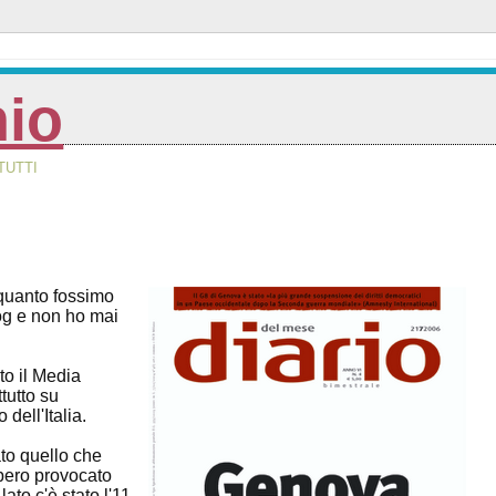
nio
TUTTI
 quanto fossimo
og e non ho mai
to il Media
tutto su
dell'Italia.
to quello che
bbero provocato
ato c'è stato l'11