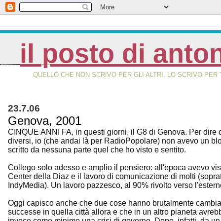
il posto di anto
QUELLO CHE NON SCRIVO PER GLI ALTRI, LO SCRIVO PER 
23.7.06
Genova, 2001
CINQUE ANNI FA, in questi giorni, il G8 di Genova. Per dire
diversi, io (che andai là per RadioPopolare) non avevo un bl
scritto da nessuna parte quel che ho visto e sentito.
Collego solo adesso e amplio il pensiero: all'epoca avevo vis
Center della Diaz e il lavoro di comunicazione di molti (soprat
IndyMedia). Un lavoro pazzesco, al 90% rivolto verso l'esterno 
Oggi capisco anche che due cose hanno brutalmente cambia
successe in quella città allora e che in un altro pianeta avre
invece come minimo una crisi di governo. Dopo, infatti, da un l