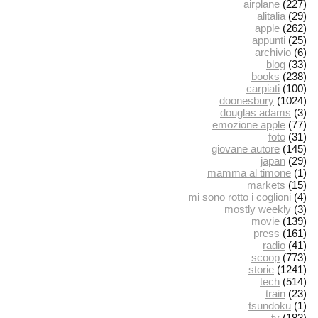
airplane
(227)
alitalia
(29)
apple
(262)
appunti
(25)
archivio
(6)
blog
(33)
books
(238)
carpiati
(100)
doonesbury
(1024)
douglas adams
(3)
emozione apple
(77)
foto
(31)
giovane autore
(145)
japan
(29)
mamma al timone
(1)
markets
(15)
mi sono rotto i coglioni
(4)
mostly weekly
(3)
movie
(139)
press
(161)
radio
(41)
scoop
(773)
storie
(1241)
tech
(514)
train
(23)
tsundoku
(1)
tv
(183)