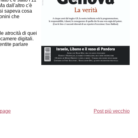
a dall'altro c'è
 si sapeva cosa
fonini che
 atrocità di quei
ocamere digitali.
ntite parlare
page
Post più vecchio