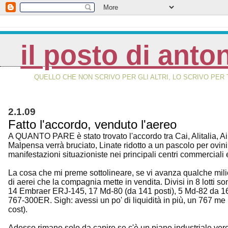
il posto di anto
QUELLO CHE NON SCRIVO PER GLI ALTRI, LO SCRIVO PER 
2.1.09
Fatto l'accordo, venduto l'aereo
A QUANTO PARE è stato trovato l'accordo tra Cai, Alitalia, Air On
Malpensa verrà bruciato, Linate ridotto a un pascolo per ovini, 
manifestazioni situazioniste nei principali centri commerciali 
La cosa che mi preme sottolineare, se vi avanza qualche mili
di aerei che la compagnia mette in vendita. Divisi in 8 lotti so
14 Embraer ERJ-145, 17 Md-80 (da 141 posti), 5 Md-82 da 164 p
767-300ER. Sigh: avessi un po' di liquidità in più, un 767 me 
cost).
Adesso rimane solo da capire se c'è un piano industriale vero,