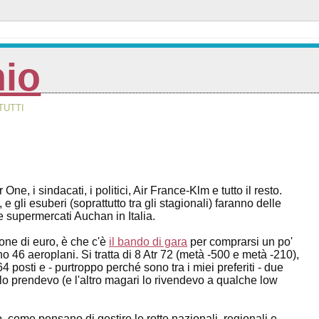
nio
TUTTI
e, i sindacati, i politici, Air France-Klm e tutto il resto.
e gli esuberi (soprattutto tra gli stagionali) faranno delle
e supermercati Auchan in Italia.
one di euro, è che c'è
il bando di gara
per comprarsi un po'
no 46 aeroplani. Si tratta di 8 Atr 72 (metà -500 e metà -210),
osti e - purtroppo perché sono tra i miei preferiti - due
lo prendevo (e l'altro magari lo rivendevo a qualche low
 come pensano di gestire le rotte nazionali, regionali e