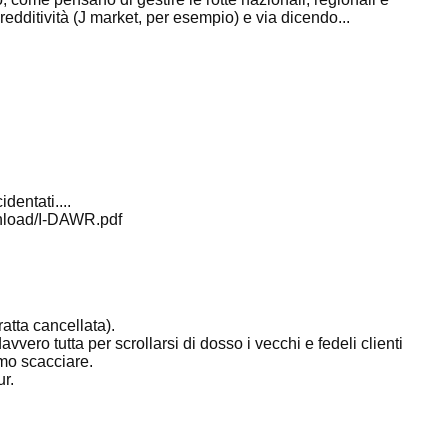
 redditività (J market, per esempio) e via dicendo...
dentati....
wnload/I-DAWR.pdf
ratta cancellata).
vvero tutta per scrollarsi di dosso i vecchi e fedeli clienti
mo scacciare.
ur.