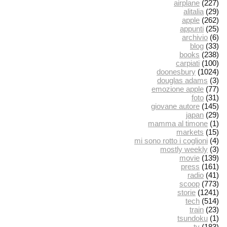
airplane
(227)
alitalia
(29)
apple
(262)
appunti
(25)
archivio
(6)
blog
(33)
books
(238)
carpiati
(100)
doonesbury
(1024)
douglas adams
(3)
emozione apple
(77)
foto
(31)
giovane autore
(145)
japan
(29)
mamma al timone
(1)
markets
(15)
mi sono rotto i coglioni
(4)
mostly weekly
(3)
movie
(139)
press
(161)
radio
(41)
scoop
(773)
storie
(1241)
tech
(514)
train
(23)
tsundoku
(1)
tv
(183)