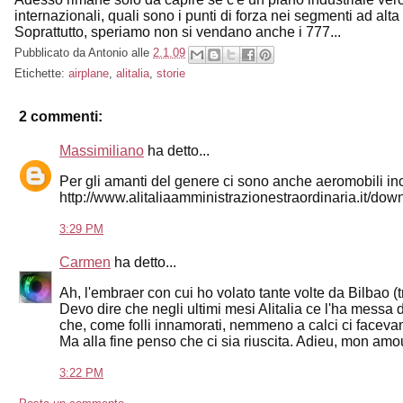
internazionali, quali sono i punti di forza nei segmenti ad alta
Soprattutto, speriamo non si vendano anche i 777...
Pubblicato da
Antonio
alle
2.1.09
Etichette:
airplane
,
alitalia
,
storie
2 commenti:
Massimiliano
ha detto...
Per gli amanti del genere ci sono anche aeromobili inci
http://www.alitaliaamministrazionestraordinaria.it/do
3:29 PM
Carmen
ha detto...
Ah, l'embraer con cui ho volato tante volte da Bilbao (t
Devo dire che negli ultimi mesi Alitalia ce l'ha messa da
che, come folli innamorati, nemmeno a calci ci faceva
Ma alla fine penso che ci sia riuscita. Adieu, mon amo
3:22 PM