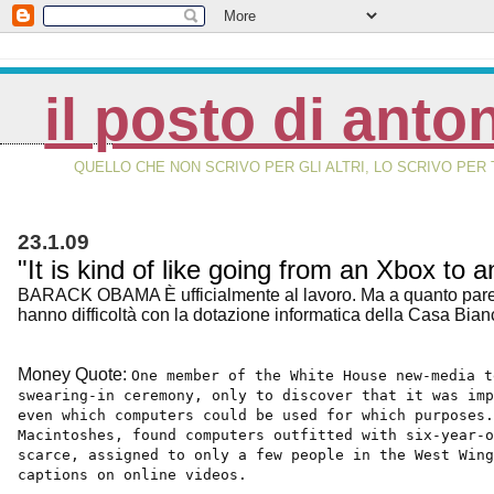
il posto di anto
QUELLO CHE NON SCRIVO PER GLI ALTRI, LO SCRIVO PER 
23.1.09
"It is kind of like going from an Xbox to a
BARACK OBAMA È ufficialmente al lavoro. Ma a quanto par
hanno difficoltà con la dotazione informatica della Casa Bian
Money Quote:
One member of the White House new-media t
swearing-in ceremony, only to discover that it was im
even which computers could be used for which purposes.
Macintoshes, found computers outfitted with six-year-o
scarce, assigned to only a few people in the West Win
captions on online videos.