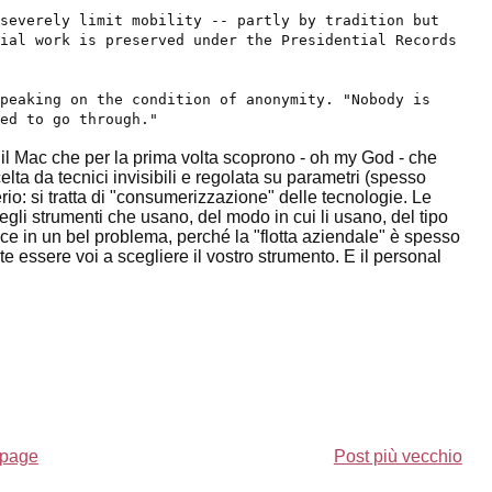
severely limit mobility -- partly by tradition but
ial work is preserved under the Presidential Records
peaking on the condition of anonymity. "Nobody is
ed to go through."
e il Mac che per la prima volta scoprono - oh my God - che
elta da tecnici invisibili e regolata su parametri (spesso
serio: si tratta di "consumerizzazione" delle tecnologie. Le
li strumenti che usano, del modo in cui li usano, del tipo
ce in un bel problema, perché la "flotta aziendale" è spesso
ete essere voi a scegliere il vostro strumento. E il personal
page
Post più vecchio