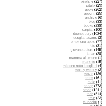
airplane
(227)
alitalia
(29)
apple
(262)
appunti
(25)
archivio
(6)
blog
(33)
books
(238)
carpiati
(100)
doonesbury
(1024)
douglas adams
(3)
emozione apple
(77)
foto
(31)
giovane autore
(145)
japan
(29)
mamma al timone
(1)
markets
(15)
mi sono rotto i coglioni
(4)
mostly weekly
(3)
movie
(139)
press
(161)
radio
(41)
scoop
(773)
storie
(1241)
tech
(514)
train
(23)
tsundoku
(1)
tv
(183)