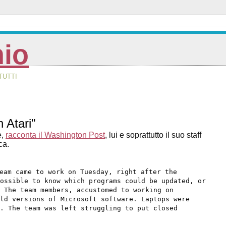
nio
TUTTI
n Atari"
e,
racconta il Washington Post
, lui e soprattutto il suo staff
ca.
eam came to work on Tuesday, right after the
possible to know which programs could be updated, or
 The team members, accustomed to working on
ld versions of Microsoft software. Laptops were
g. The team was left struggling to put closed