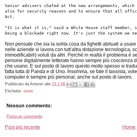
Senior advisers chafed at the new arrangements, which 
also for security reasons and to ensure that all offic
Act.
"It is what it is," said a White House staff member, s
being a blockade right now. It's just the system we ne
Non pensate che sia la solita cosa da fighetti abituati a usar
nelle aziende si lavora con tutt'altra dotazione tecnologica, sc
immodificabili) voluti da altri. Perché in realtà il problema è 
persone digitalmente letterate hanno sempre più coscienza deg
che usano. E sul posto di lavoro questo molto spesso si tradu
fatta tutta di Panda e di Uno. Insomma, se fate il tassista, vol
computer è sempre più personal, anche sul posto di lavoro.
Pubblicato da
Antonio
alle
23.1.09
Etichette:
storie
Nessun commento:
Posta un commento
Post più recente
Home 