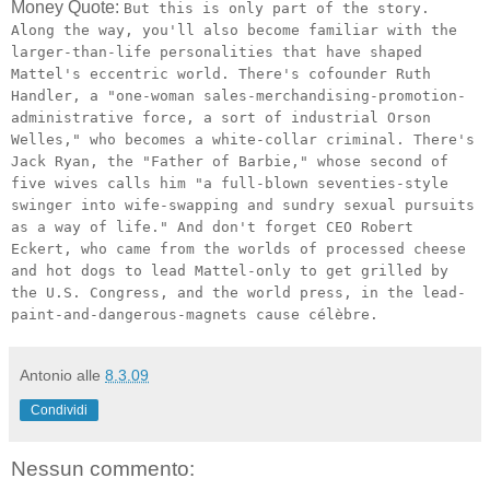
Money Quote:
But this is only part of the story.
Along the way, you'll also become familiar with the
larger-than-life personalities that have shaped
Mattel's eccentric world. There's cofounder Ruth
Handler, a "one-woman sales-merchandising-promotion-
administrative force, a sort of industrial Orson
Welles," who becomes a white-collar criminal. There's
Jack Ryan, the "Father of Barbie," whose second of
five wives calls him "a full-blown seventies-style
swinger into wife-swapping and sundry sexual pursuits
as a way of life." And don't forget CEO Robert
Eckert, who came from the worlds of processed cheese
and hot dogs to lead Mattel-only to get grilled by
the U.S. Congress, and the world press, in the lead-
paint-and-dangerous-magnets cause célèbre.
Antonio
alle
8.3.09
Condividi
Nessun commento: