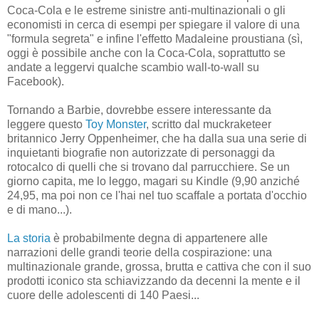
Coca-Cola e le estreme sinistre anti-multinazionali o gli
economisti in cerca di esempi per spiegare il valore di una
"formula segreta" e infine l'effetto Madaleine proustiana (sì,
oggi è possibile anche con la Coca-Cola, soprattutto se
andate a leggervi qualche scambio wall-to-wall su
Facebook).
Tornando a Barbie, dovrebbe essere interessante da
leggere questo
Toy Monster
, scritto dal muckraketeer
britannico Jerry Oppenheimer, che ha dalla sua una serie di
inquietanti biografie non autorizzate di personaggi da
rotocalco di quelli che si trovano dal parrucchiere. Se un
giorno capita, me lo leggo, magari su Kindle (9,90 anziché
24,95, ma poi non ce l'hai nel tuo scaffale a portata d'occhio
e di mano...).
La storia
è probabilmente degna di appartenere alle
narrazioni delle grandi teorie della cospirazione: una
multinazionale grande, grossa, brutta e cattiva che con il suo
prodotti iconico sta schiavizzando da decenni la mente e il
cuore delle adolescenti di 140 Paesi...