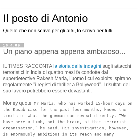
Il posto di Antonio
Quello che non scrivo per gli altri, lo scrivo per tutti
16.4.09
Un piano appena appena ambizioso...
IL TIMES RACCONTA
la storia delle indagini
sugli attacchi
terroristici in India di quattro mesi fa condotte dal
superdetective Rakesh Maria, l'uomo i cui exploits ispirano
regolarmente "i registi di thriller a Bollywood". I risultati del
suo lavoro potrebbero essere devastanti.
Money quote:
Mr Maria, who has worked 15-hour days on
the Kasab case for the past four months, knows the
limits of what the gunman can reveal directly. “We
have here a limb, not the brain, of this terrorist
organisation,” he said. His investigation, however,
is enormously ambitious in its reach and many