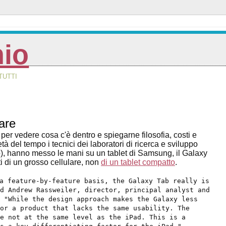
nio
TUTTI
are
 per vedere cosa c'è dentro e spiegarne filosofia, costi e
 del tempo i tecnici dei laboratori di ricerca e sviluppo
ro), hanno messo le mani su un tablet di Samsung, il Galaxy
ti di un grosso cellulare, non
di un tablet compatto
.
a feature-by-feature basis, the Galaxy Tab really is
d Andrew Rassweiler, director, principal analyst and
 "While the design approach makes the Galaxy less
or a product that lacks the same usability. The
e not at the same level as the iPad. This is a