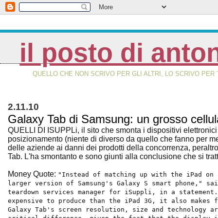
il posto di anto
QUELLO CHE NON SCRIVO PER GLI ALTRI, LO SCRIVO PER 
2.11.10
Galaxy Tab di Samsung: un grosso cellul
QUELLI DI ISUPPLi, il sito che smonta i dispositivi elettronici
posizionamento (niente di diverso da quello che fanno per metà
delle aziende ai danni dei prodotti della concorrenza, peralt
Tab. L'ha smontanto e sono giunti alla conclusione che si trat
Money Quote:
"Instead of matching up with the iPad on 
larger version of Samsung's Galaxy S smart phone," sai
teardown services manager for iSuppli, in a statement.
expensive to produce than the iPad 3G, it also makes f
Galaxy Tab's screen resolution, size and technology ar