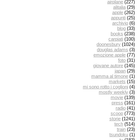
airplane
(227)
alitalia
(29)
apple
(262)
appunti
(25)
archivio
(6)
blog
(33)
books
(238)
carpiati
(100)
doonesbury
(1024)
douglas adams
(3)
emozione apple
(77)
foto
(31)
giovane autore
(145)
japan
(29)
mamma al timone
(1)
markets
(15)
mi sono rotto i coglioni
(4)
mostly weekly
(3)
movie
(139)
press
(161)
radio
(41)
scoop
(773)
storie
(1241)
tech
(514)
train
(23)
tsundoku
(1)
tv
(183)