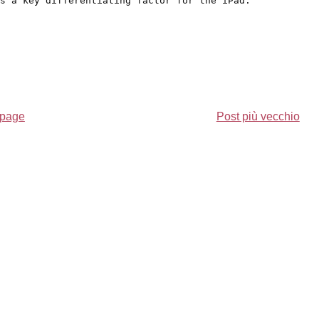
is a key differentiating factor for the iPad."
page
Post più vecchio