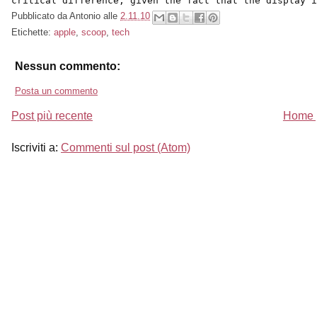
critical difference, given the fact that the display 
Pubblicato da
Antonio
alle
2.11.10
Etichette:
apple
,
scoop
,
tech
Nessun commento:
Posta un commento
Post più recente
Home 
Iscriviti a:
Commenti sul post (Atom)