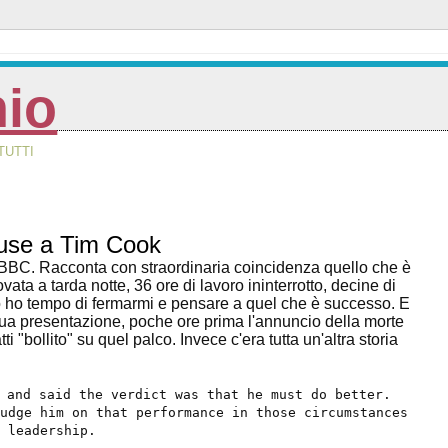
nio
TUTTI
scuse a Tim Cook
BBC. Racconta con straordinaria coincidenza quello che è
ta a tarda notte, 36 ore di lavoro ininterrotto, decine di
esso ho tempo di fermarmi e pensare a quel che è successo. E
 sua presentazione, poche ore prima l'annuncio della morte
 "bollito" su quel palco. Invece c'era tutta un'altra storia
 and said the verdict was that he must do better.
judge him on that performance in those circumstances
 leadership.