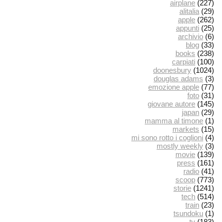
airplane
(227)
alitalia
(29)
apple
(262)
appunti
(25)
archivio
(6)
blog
(33)
books
(238)
carpiati
(100)
doonesbury
(1024)
douglas adams
(3)
emozione apple
(77)
foto
(31)
giovane autore
(145)
japan
(29)
mamma al timone
(1)
markets
(15)
mi sono rotto i coglioni
(4)
mostly weekly
(3)
movie
(139)
press
(161)
radio
(41)
scoop
(773)
storie
(1241)
tech
(514)
train
(23)
tsundoku
(1)
tv
(183)