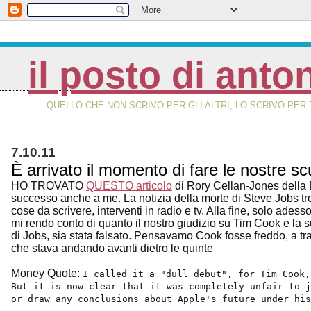
il posto di anto
QUELLO CHE NON SCRIVO PER GLI ALTRI, LO SCRIVO PER 
7.10.11
È arrivato il momento di fare le nostre 
HO TROVATO
QUESTO articolo
di Rory Cellan-Jones della 
successo anche a me. La notizia della morte di Steve Jobs trova
cose da scrivere, interventi in radio e tv. Alla fine, solo ad
mi rendo conto di quanto il nostro giudizio su Tim Cook e la
di Jobs, sia stata falsato. Pensavamo Cook fosse freddo, a tratti
che stava andando avanti dietro le quinte
Money Quote:
I called it a "dull debut", for Tim Cook,
But it is now clear that it was completely unfair to 
or draw any conclusions about Apple's future under his