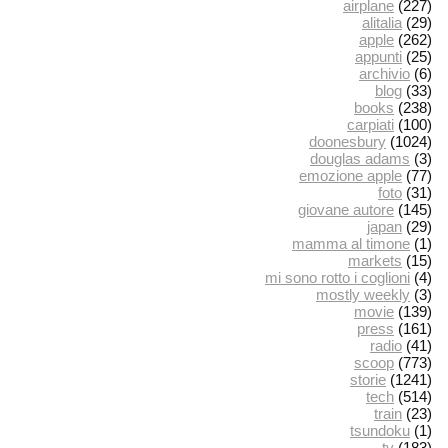
airplane
(227)
alitalia
(29)
apple
(262)
appunti
(25)
archivio
(6)
blog
(33)
books
(238)
carpiati
(100)
doonesbury
(1024)
douglas adams
(3)
emozione apple
(77)
foto
(31)
giovane autore
(145)
japan
(29)
mamma al timone
(1)
markets
(15)
mi sono rotto i coglioni
(4)
mostly weekly
(3)
movie
(139)
press
(161)
radio
(41)
scoop
(773)
storie
(1241)
tech
(514)
train
(23)
tsundoku
(1)
tv
(183)