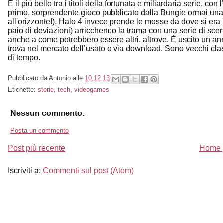
È il più bello tra i titoli della fortunata e miliardaria serie,
primo, sorprendente gioco pubblicato dalla Bungie ormai una vit
all'orizzonte!). Halo 4 invece prende le mosse da dove si era in
paio di deviazioni) arricchendo la trama con una serie di sce
anche a come potrebbero essere altri, altrove. È uscito un anno f
trova nel mercato dell’usato o via download. Sono vecchi cl
di tempo.
Pubblicato da
Antonio
alle
10.12.13
Etichette:
storie
,
tech
,
videogames
Nessun commento:
Posta un commento
Post più recente
Home 
Iscriviti a:
Commenti sul post (Atom)