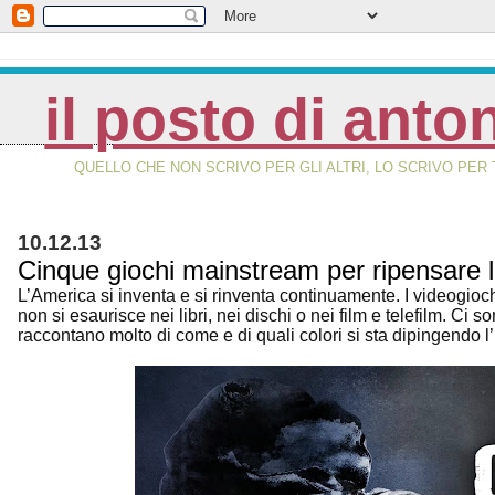
il posto di anto
QUELLO CHE NON SCRIVO PER GLI ALTRI, LO SCRIVO PER 
10.12.13
Cinque giochi mainstream per ripensare 
L’America si inventa e si rinventa continuamente. I videogioc
non si esaurisce nei libri, nei dischi o nei film e telefilm. C
raccontano molto di come e di quali colori si sta dipingendo l