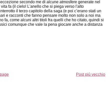
 con l’eccezione secondo me di alcune atmosfere generate nel
a fa (il cielo! L'anello che si piega verso l'alto
terrotto il terzo capitolo della saga (e poi c’erano stati un
nari e racconti che fanno pensare molto non solo a noi ma
a, come alcuni altri titoli fra quelli che ho citato, quindi si
assici comunque che vale la pena giocare anche a distanza
page
Post più vecchio