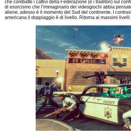
che combatte i cattivi della Federazione (e i traditori) sul co
di esorcismo che l’immaginario dei videogiochi abbia pensato
aliene, adesso è il momento del Sud del continente. I contrasti
americana il doppiaggio è di livello. Ritorna ai massimi livelli 