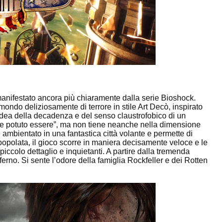
è manifestato ancora più chiaramente dalla serie Bioshock.
mondo deliziosamente di terrore in stile Art Decò, inspirato
’idea della decadenza e del senso claustrofobico di un
be potuto essere”, ma non tiene neanche nella dimensione
 è ambientato in una fantastica città volante e permette di
popolata, il gioco scorre in maniera decisamente veloce e le
ccolo dettaglio e inquietanti. A partire dalla tremenda
nferno. Si sente l’odore della famiglia Rockfeller e dei Rotten