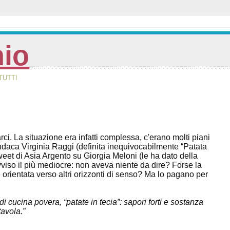
nio
TUTTI
La situazione era infatti complessa, c'erano molti piani
 sindaca Virginia Raggi (definita inequivocabilmente “Patata
tweet di Asia Argento su Giorgia Meloni (le ha dato della
viso il più mediocre: non aveva niente da dire? Forse la
orientata verso altri orizzonti di senso? Ma lo pagano per
di cucina povera, “patate in tecia”: sapori forti e sostanza
tavola.”