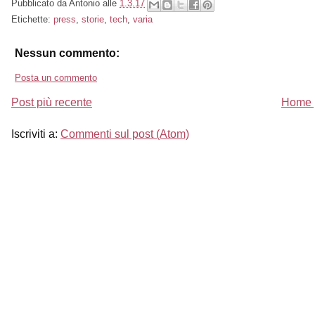
Pubblicato da
Antonio
alle
1.3.17
Etichette:
press
,
storie
,
tech
,
varia
Nessun commento:
Posta un commento
Post più recente
Home 
Iscriviti a:
Commenti sul post (Atom)