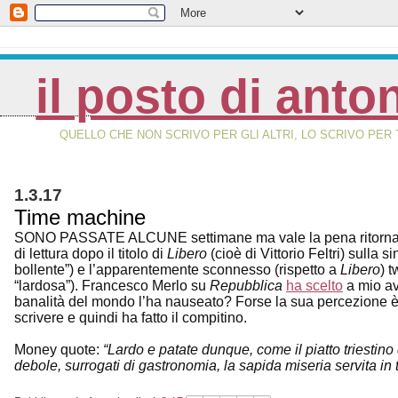
il posto di anto
QUELLO CHE NON SCRIVO PER GLI ALTRI, LO SCRIVO PER 
1.3.17
Time machine
SONO PASSATE ALCUNE settimane ma vale la pena ritornarci. 
di lettura dopo il titolo di
Libero
(cioè di Vittorio Feltri) sulla
bollente”) e l’apparentemente sconnesso (rispetto a
Libero
) 
“lardosa”). Francesco Merlo su
Repubblica
ha scelto
a mio av
banalità del mondo l’ha nauseato? Forse la sua percezione è 
scrivere e quindi ha fatto il compitino.
Money quote:
“Lardo e patate dunque, come il piatto triestino 
debole, surrogati di gastronomia, la sapida miseria servita in 