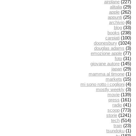
airplane
(227)
alitalia
(29)
apple
(262)
appunti
(25)
archivio
(6)
blog
(33)
books
(238)
carpiati
(100)
doonesbury
(1024)
douglas adams
(3)
emozione apple
(77)
foto
(31)
giovane autore
(145)
japan
(29)
mamma al timone
(1)
markets
(15)
mi sono rotto i coglioni
(4)
mostly weekly
(3)
movie
(139)
press
(161)
radio
(41)
scoop
(773)
storie
(1241)
tech
(514)
train
(23)
tsundoku
(1)
tv
(183)