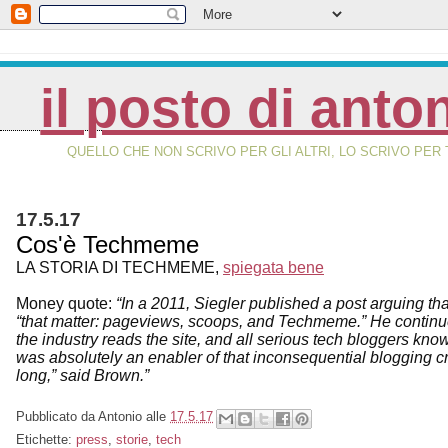
il posto di anto
QUELLO CHE NON SCRIVO PER GLI ALTRI, LO SCRIVO PER 
17.5.17
Cos'è Techmeme
LA STORIA DI TECHMEME,
spiegata bene
Money quote:
“In a 2011, Siegler published a post arguing th
“that matter: pageviews, scoops, and Techmeme.” He continu
the industry reads the site, and all serious tech bloggers k
was absolutely an enabler of that inconsequential blogging cr
long,” said Brown.”
Pubblicato da
Antonio
alle
17.5.17
Etichette:
press
,
storie
,
tech