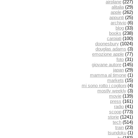
airplane
(227)
alitalia
(29)
apple
(262)
appunti
(25)
archivio
(6)
blog
(33)
books
(238)
carpiati
(100)
doonesbury
(1024)
douglas adams
(3)
emozione apple
(77)
foto
(31)
giovane autore
(145)
japan
(29)
mamma al timone
(1)
markets
(15)
mi sono rotto i coglioni
(4)
mostly weekly
(3)
movie
(139)
press
(161)
radio
(41)
scoop
(773)
storie
(1241)
tech
(514)
train
(23)
tsundoku
(1)
tv
(183)