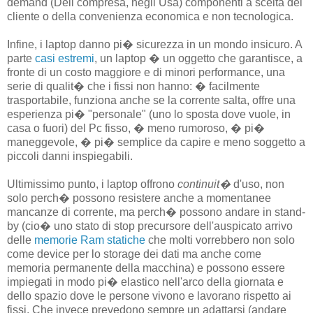
demand (Dell compresa, negli Usa) componenti a scelta del
cliente o della convenienza economica e non tecnologica.
Infine, i laptop danno pi� sicurezza in un mondo insicuro. A
parte
casi estremi
, un laptop � un oggetto che garantisce, a
fronte di un costo maggiore e di minori performance, una
serie di qualit� che i fissi non hanno: � facilmente
trasportabile, funziona anche se la corrente salta, offre una
esperienza pi� "personale" (uno lo sposta dove vuole, in
casa o fuori) del Pc fisso, � meno rumoroso, � pi�
maneggevole, � pi� semplice da capire e meno soggetto a
piccoli danni inspiegabili.
Ultimissimo punto, i laptop offrono
continuit�
d'uso, non
solo perch� possono resistere anche a momentanee
mancanze di corrente, ma perch� possono andare in stand-
by (cio� uno stato di stop precursore dell'auspicato arrivo
delle
memorie Ram statiche
che molti vorrebbero non solo
come device per lo storage dei dati ma anche come
memoria permanente della macchina) e possono essere
impiegati in modo pi� elastico nell'arco della giornata e
dello spazio dove le persone vivono e lavorano rispetto ai
fissi. Che invece prevedono sempre un adattarsi (andare