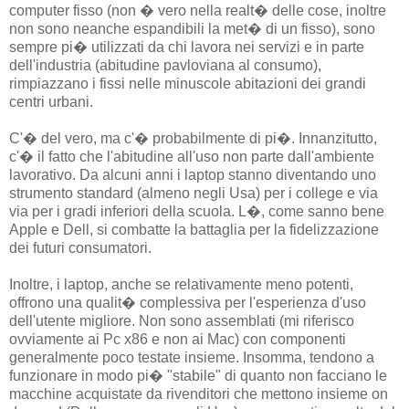
computer fisso (non � vero nella realt� delle cose, inoltre
non sono neanche espandibili la met� di un fisso), sono
sempre pi� utilizzati da chi lavora nei servizi e in parte
dell'industria (abitudine pavloviana al consumo),
rimpiazzano i fissi nelle minuscole abitazioni dei grandi
centri urbani.
C'� del vero, ma c'� probabilmente di pi�. Innanzitutto,
c'� il fatto che l'abitudine all'uso non parte dall'ambiente
lavorativo. Da alcuni anni i laptop stanno diventando uno
strumento standard (almeno negli Usa) per i college e via
via per i gradi inferiori della scuola. L�, come sanno bene
Apple e Dell, si combatte la battaglia per la fidelizzazione
dei futuri consumatori.
Inoltre, i laptop, anche se relativamente meno potenti,
offrono una qualit� complessiva per l'esperienza d'uso
dell'utente migliore. Non sono assemblati (mi riferisco
ovviamente ai Pc x86 e non ai Mac) con componenti
generalmente poco testate insieme. Insomma, tendono a
funzionare in modo pi� "stabile" di quanto non facciano le
macchine acquistate da rivenditori che mettono insieme on