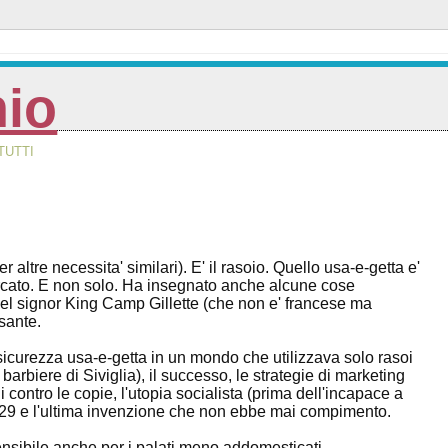
nio
TUTTI
ltre necessita' similari). E' il rasoio. Quello usa-e-getta e'
ercato. E non solo. Ha insegnato anche alcune cose
 del signor King Camp Gillette (che non e' francese ma
sante.
i sicurezza usa-e-getta in un mondo che utilizzava solo rasoi
barbiere di Siviglia), il successo, le strategie di marketing
i contro le copie, l'utopia socialista (prima dell'incapace a
l '29 e l'ultima invenzione che non ebbe mai compimento.
nsibile anche per i palati meno addomesticati.