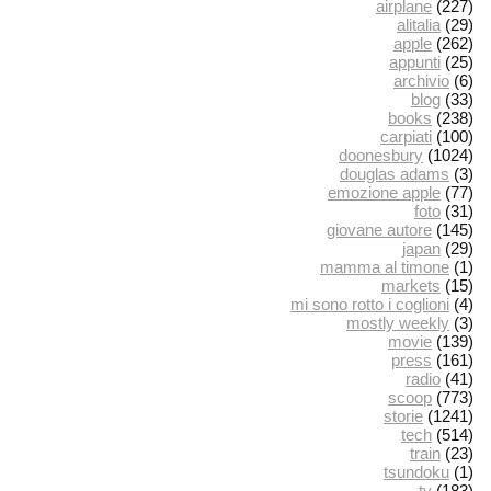
airplane
(227)
alitalia
(29)
apple
(262)
appunti
(25)
archivio
(6)
blog
(33)
books
(238)
carpiati
(100)
doonesbury
(1024)
douglas adams
(3)
emozione apple
(77)
foto
(31)
giovane autore
(145)
japan
(29)
mamma al timone
(1)
markets
(15)
mi sono rotto i coglioni
(4)
mostly weekly
(3)
movie
(139)
press
(161)
radio
(41)
scoop
(773)
storie
(1241)
tech
(514)
train
(23)
tsundoku
(1)
tv
(183)