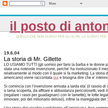
il posto di anto
QUELLO CHE NON SCRIVO PER GLI ALTRI, LO SCRIVO PER 
19.6.04
La storia di Mr. Gillette
LO USIAMO TUTTI (gli uomini per farsi la barba e le donne per a
stata una notevole invenzione, perche' ha rivoluzionato il m
relativamente al modo con il quale si fa marketing. La storia
americano) viene raccontata
qui
e bisogna dire che e' interes
Si comincia con l'invenzione arrivata a tarda eta' (il rasoio d
a lama scoperta, da affilare e abbastanza pericolosetti, vedi il 
(regalare i rasoi per guadagnarci con le lamette), le lotte legal
innovare, poi del milionario deluso), infine la mareggiata de
Una storia del vecchio capitalismo all'americana, ben compre