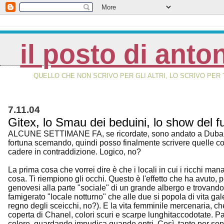
il posto di anto
QUELLO CHE NON SCRIVO PER GLI ALTRI, LO SCRIVO PER 
7.11.04
Gitex, lo Smau dei beduini, lo show del fu
ALCUNE SETTIMANE FA, se ricordate, sono andato a Dubai per t
fortuna scemando, quindi posso finalmente scrivere quelle co
cadere in contraddizione. Logico, no?
La prima cosa che vorrei dire è che i locali in cui i ricchi 
cosa. Ti riempiono gli occhi. Questo è l'effetto che ha avuto, 
genovesi alla parte "sociale" di un grande albergo e trovando
famigerato "locale notturno" che alle due si popola di vita gal
regno degli sceicchi, no?). E la vita femminile mercenaria, che
coperta di Chanel, colori scuri e scarpe lunghitaccodotate. Par
colore, guardando impudica quando entri. Così, tanto per soppe