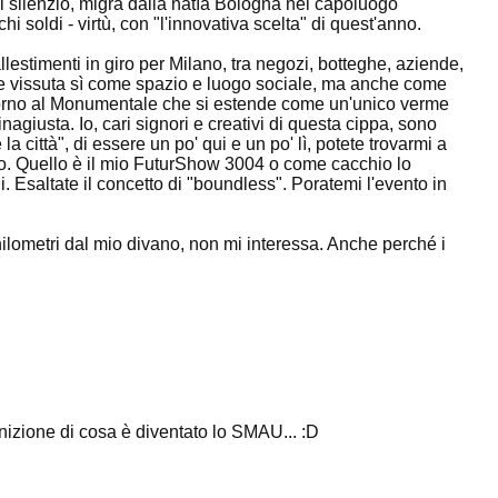
di silenzio, migra dalla natìa Bologna nel capoluogo
 soldi - virtù, con "l'innovativa scelta" di quest'anno.
 allestimenti in giro per Milano, tra negozi, botteghe, aziende,
re vissuta sì come spazio e luogo sociale, ma anche come
ntorno al Monumentale che si estende come un'unico verme
agiusta. Io, cari signori e creativi di questa cippa, sono
a città", di essere un po' qui e un po' lì, potete trovarmi a
ccio. Quello è il mio FuturShow 3004 o come cacchio lo
Esaltate il concetto di "boundless". Poratemi l'evento in
hilometri dal mio divano, non mi interessa. Anche perché i
inizione di cosa è diventato lo SMAU... :D