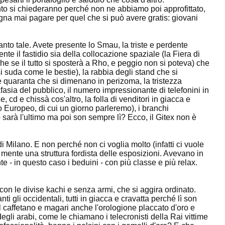
anto si chiederanno perché non ne abbiamo poi approfittato,
gna mai pagare per quel che si può avere gratis: giovani
anto tale. Avete presente lo Smau, la triste e perdente
te il fastidio sia della collocazione spaziale (la Fiera di
he se il tutto si sposterà a Rho, e peggio non si poteva) che
suda come le bestie), la rabbia degli stand che si
 e quaranta che si dimenano in perizoma, la tristezza
fasia del pubblico, il numero impressionante di telefonini in
 cd e chissà cos'altro, la folla di venditori in giacca e
o Europeo, di cui un giorno parleremo), i branchi
o sarà l'ultimo ma poi son sempre lì? Ecco, il Gitex non è
 di Milano. E non perché non ci voglia molto (infatti ci vuole
ente una struttura fordista delle esposizioni. Avevano in
 - in questo caso i beduini - con più classe e più relax.
i con le divise kachi e senza armi, che si aggira ordinato.
i gli occidentali, tutti in giacca e cravatta perché lì son
l caffetano e magari anche l'orologione placcato d'oro e
egli arabi, come le chiamano i telecronisti della Rai vittime