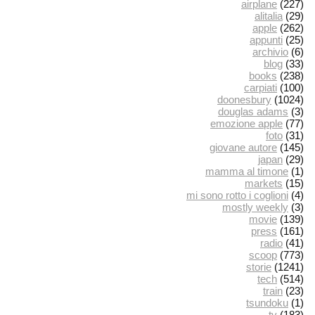
airplane
(227)
alitalia
(29)
apple
(262)
appunti
(25)
archivio
(6)
blog
(33)
books
(238)
carpiati
(100)
doonesbury
(1024)
douglas adams
(3)
emozione apple
(77)
foto
(31)
giovane autore
(145)
japan
(29)
mamma al timone
(1)
markets
(15)
mi sono rotto i coglioni
(4)
mostly weekly
(3)
movie
(139)
press
(161)
radio
(41)
scoop
(773)
storie
(1241)
tech
(514)
train
(23)
tsundoku
(1)
tv
(183)