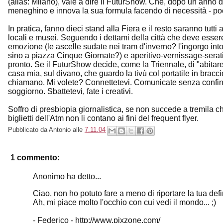
(alias: Milano), vale a dire il FuturShow. Che, dopo un anno 
meneghino e innova la sua formula facendo di necessità - pochi
In pratica, fanno dieci stand alla Fiera e il resto saranno tutti
locali e musei. Seguendo i dettami della città che deve esse
emozione (le ascelle sudate nei tram d'inverno? l'ingorgo i
sino a piazza Cinque Giornate?) e aperitivo-vernissage-seratin
pronto. Se il FuturShow decide, come la Triennale, di "abitare l
casa mia, sul divano, che guardo la tivù col portatile in bra
chiamano. Mi volete? Connettetevi. Comunicate senza confini. 
soggiorno. Sbattetevi, fate i creativi.
Soffro di presbiopia giornalistica, se non succede a tremila c
biglietti dell'Atm non li contano ai fini del frequent flyer.
Pubblicato da
Antonio
alle
7.11.04
1 commento:
Anonimo ha detto...
Ciao, non ho potuto fare a meno di riportare la tua def
Ah, mi piace molto l'occhio con cui vedi il mondo... ;)
- Federico - http://www.pixzone.com/