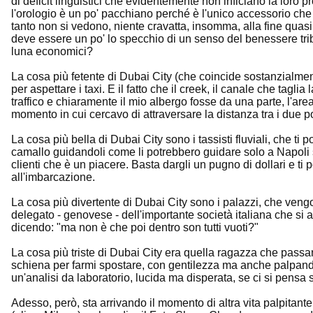
di deficit linguistici che evidentemente non inficiano la loro p
l'orologio è un po' pacchiano perché è l'unico accessorio che 
tanto non si vedono, niente cravatta, insomma, alla fine quasi 
deve essere un po' lo specchio di un senso del benessere trib
luna economici?
La cosa più fetente di Dubai City (che coincide sostanzialmen
per aspettare i taxi. E il fatto che il creek, il canale che taglia
traffico e chiaramente il mio albergo fosse da una parte, l'area
momento in cui cercavo di attraversare la distanza tra i due po
La cosa più bella di Dubai City sono i tassisti fluviali, che t
camallo guidandoli come li potrebbero guidare solo a Napoli 
clienti che è un piacere. Basta dargli un pugno di dollari e ti
all'imbarcazione.
La cosa più divertente di Dubai City sono i palazzi, che vengo
delegato - genovese - dell'importante società italiana che si 
dicendo: "ma non è che poi dentro son tutti vuoti?"
La cosa più triste di Dubai City era quella ragazza che passa
schiena per farmi spostare, con gentilezza ma anche palpan
un'analisi da laboratorio, lucida ma disperata, se ci si pens
Adesso, però, sta arrivando il momento di altra vita palpitante