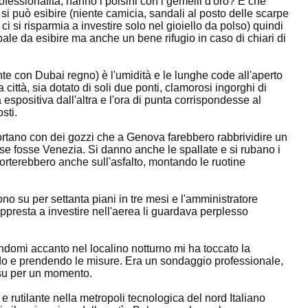
rofessionalità, hanno i polsini con i gemelli d'oro? E che
si può esibire (niente camicia, sandali al posto delle scarpe
ci si risparmia a investire solo nel gioiello da polso) quindi
ale da esibire ma anche un bene rifugio in caso di chiari di
te con Dubai regno) è l'umidità e le lunghe code all'aperto
 la città, sia dotato di soli due ponti, clamorosi ingorghi di
 espositiva dall'altra e l'ora di punta corrispondesse al
sti.
i portano con dei gozzi che a Genova farebbero rabbrividire un
se fosse Venezia. Si danno anche le spallate e si rubano i
 porterebbero anche sull'asfalto, montando le ruotine
no su per settanta piani in tre mesi e l'amministratore
appresta a investire nell'aerea li guardava perplesso
ndomi accanto nel localino notturno mi ha toccato la
do e prendendo le misure. Era un sondaggio professionale,
a su per un momento.
 e rutilante nella metropoli tecnologica del nord Italiano