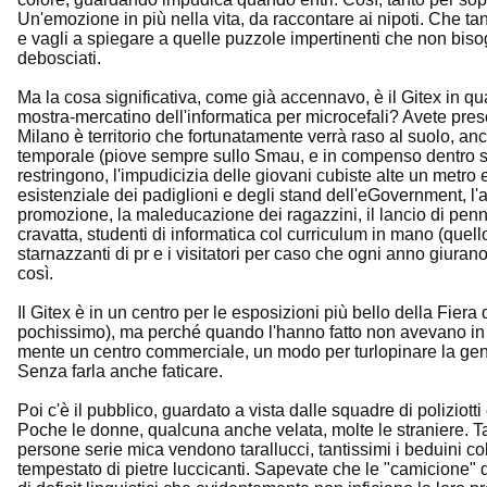
Un'emozione in più nella vita, da raccontare ai nipoti. Che t
e vagli a spiegare a quelle puzzole impertinenti che non biso
debosciati.
Ma la cosa significativa, come già accennavo, è il Gitex in qu
mostra-mercatino dell'informatica per microcefali? Avete presen
Milano è territorio che fortunatamente verrà raso al suolo, anc
temporale (piove sempre sullo Smau, e in compenso dentro si 
restringono, l'impudicizia delle giovani cubiste alte un metro
esistenziale dei padiglioni e degli stand dell'eGovernment, l'a
promozione, la maleducazione dei ragazzini, il lancio di penne,
cravatta, studenti di informatica col curriculum in mano (quell
starnazzanti di pr e i visitatori per caso che ogni anno giuran
così.
Il Gitex è in un centro per le esposizioni più bello della Fiera
pochissimo), ma perché quando l'hanno fatto non avevano in m
mente un centro commerciale, un modo per turlopinare la gente
Senza farla anche faticare.
Poi c'è il pubblico, guardato a vista dalle squadre di poliziott
Poche le donne, qualcuna anche velata, molte le straniere. Tant
persone serie mica vendono tarallucci, tantissimi i beduini co
tempestato di pietre luccicanti. Sapevate che le "camicione" d