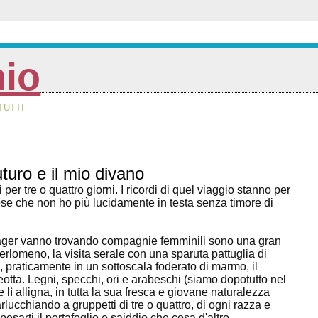
nio
TUTTI
turo e il mio divano
re o quattro giorni. I ricordi di quel viaggio stanno per
se che non ho più lucidamente in testa senza timore di
manager vanno trovando compagnie femminili sono una gran
perlomeno, la visita serale con una sparuta pattuglia di
, praticamente in un sottoscala foderato di marmo, il
eotta. Legni, specchi, ori e arabeschi (siamo dopotutto nel
 lì alligna, in tutta la sua fresca e giovane naturalezza
lucchiando a gruppetti di tre o quattro, di ogni razza e
sarti il portafoglio e saiddio che cosa d'altro.