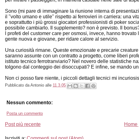
Sono (mi pare di immaginare la riunione interna di presentazio
il "volto umano e utile" rispetto ai ferrovieri in carriera: una vit
e soprattutto i più grossi giocatori professionisti di poker socia
possibile cambiarlo. Il supplemento? non è previsto. Il bonus? 
I profeti del customer care per osmosi, invece, hanno trovato la
gente nuova e giovane, per ridare calore al servizio.
Una curiosità rimane. Queste emozionate e precarie creature de
saranno assunte con un contratto a progetto, come liberi profe
istituto tecnico ferrotranviario? Nel novero delle statistiche naz
tolgono dal conteggio dei disoccupati? E infine, se mando u
Non ci posso fare niente, i piccoli dettagli tecnici mi incurios
Pubblicato da
Antonio
alle
11.3.05
Nessun commento:
Posta un commento
Post più recente
Home 
Iscriviti a:
Commenti sul post (Atom)