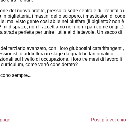
ne del nuovo profilo, presso la sede centrale di Trenitalia)
a in biglietteria, i mastini dello sciopero, i masticatori di code
le: mai visto gente così abile nel bluffare (il biglietto? non è
mi dispiace, non li accettiamo nei giorni pari come oggi...).
 strada perfetta per unire l'utile al dilettevole. Un sacco di
l terziario avanzato, con i loro giubbottini catarifrangenti,
ssionisti o addirittura in stage da qualche fantomatico
ionali sul livello di occupazione, i loro tre mesi di lavoro li
n curriculum, come verrò considerato?
iscono sempre...
page
Post più vecchio