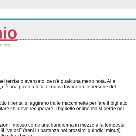
nio
TUTTI
l terziario avanzato, ce n'è qualcuna meno nota. Alla
c'è una piccola folla di nuovi lavoratori, lepersone del
o i trenta, si aggirano tra le macchinette per fare il biglietto
tare chi deve recuperare il biglietto online ma si perde nel
rmazioni" messo come una bandierina in mezzo alla tempesta
li "veloci" (treni in partenza nei prossimi quindici minuti)
o e tra i binari.