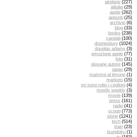
airplane
(227)
alitalia
(29)
apple
(262)
appunti
(25)
archivio
(6)
blog
(33)
books
(238)
carpiati
(100)
doonesbury
(1024)
douglas adams
(3)
emozione apple
(77)
foto
(31)
giovane autore
(145)
japan
(29)
mamma al timone
(1)
markets
(15)
mi sono rotto i coglioni
(4)
mostly weekly
(3)
movie
(139)
press
(161)
radio
(41)
scoop
(773)
storie
(1241)
tech
(514)
train
(23)
tsundoku
(1)
tv
(183)