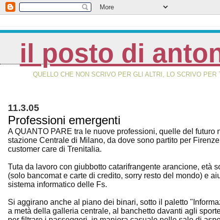
il posto di anto
QUELLO CHE NON SCRIVO PER GLI ALTRI, LO SCRIVO PER 
11.3.05
Professioni emergenti
A QUANTO PARE tra le nuove professioni, quelle del futuro ne
stazione Centrale di Milano, da dove sono partito per Firenze, 
customer care di Trenitalia.
Tuta da lavoro con giubbotto catarifrangente arancione, età sott
(solo bancomat e carte di credito, sorry resto del mondo) e aiu
sistema informatico delle Fs.
Si aggirano anche al piano dei binari, sotto il paletto "Info
a metà della galleria centrale, al banchetto davanti agli sportel
per filtrare i passeggeri, in maniera casuale nelle sale di aspett