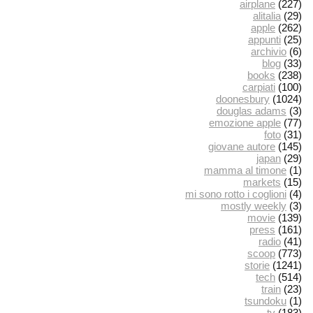
airplane
(227)
alitalia
(29)
apple
(262)
appunti
(25)
archivio
(6)
blog
(33)
books
(238)
carpiati
(100)
doonesbury
(1024)
douglas adams
(3)
emozione apple
(77)
foto
(31)
giovane autore
(145)
japan
(29)
mamma al timone
(1)
markets
(15)
mi sono rotto i coglioni
(4)
mostly weekly
(3)
movie
(139)
press
(161)
radio
(41)
scoop
(773)
storie
(1241)
tech
(514)
train
(23)
tsundoku
(1)
tv
(183)