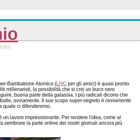
nio
TUTTI
r-Bambatrone Atomico (
LHC
per gli amici) è quasi pronto.
ti millenaristi, la possibilità che si crei un buco nero
seguire, buona parte della galassia. I più radicali dicono che
te balle, ovviamente. Il suo scopo super-segreto è
ovviamente
la quale ci difenderemo.
 un lavoro impressionante. Per rendere l'idea, come al
fa sembrare la parte online dei nostri giornali ancora più