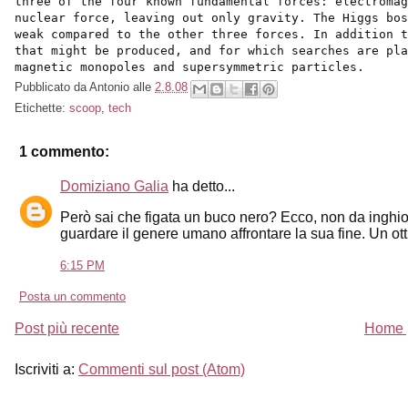
three of the four known fundamental forces: electroma
nuclear force, leaving out only gravity. The Higgs bos
weak compared to the other three forces. In addition t
that might be produced, and for which searches are pl
magnetic monopoles and supersymmetric particles.
Pubblicato da
Antonio
alle
2.8.08
Etichette:
scoop
,
tech
1 commento:
Domiziano Galia
ha detto...
Però sai che figata un buco nero? Ecco, non da inghiott
guardare il genere umano affrontare la sua fine. Un ott
6:15 PM
Posta un commento
Post più recente
Home 
Iscriviti a:
Commenti sul post (Atom)