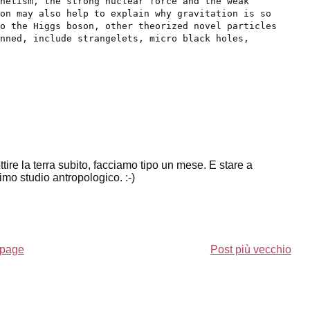
gnetism, the strong nuclear force and the weak
on may also help to explain why gravitation is so
o the Higgs boson, other theorized novel particles
anned, include strangelets, micro black holes,
ire la terra subito, facciamo tipo un mese. E stare a
imo studio antropologico. :-)
page
Post più vecchio