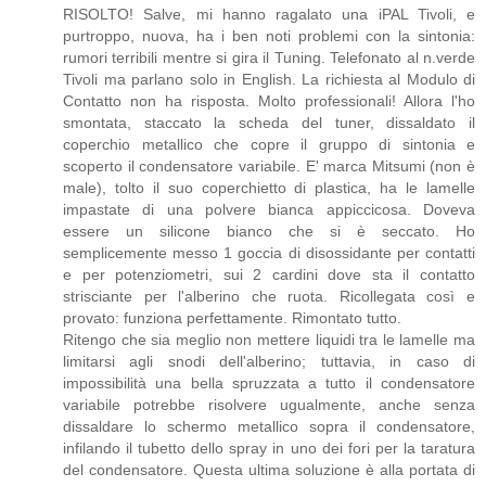
RISOLTO! Salve, mi hanno ragalato una iPAL Tivoli, e
purtroppo, nuova, ha i ben noti problemi con la sintonia:
rumori terribili mentre si gira il Tuning. Telefonato al n.verde
Tivoli ma parlano solo in English. La richiesta al Modulo di
Contatto non ha risposta. Molto professionali! Allora l'ho
smontata, staccato la scheda del tuner, dissaldato il
coperchio metallico che copre il gruppo di sintonia e
scoperto il condensatore variabile. E' marca Mitsumi (non è
male), tolto il suo coperchietto di plastica, ha le lamelle
impastate di una polvere bianca appiccicosa. Doveva
essere un silicone bianco che si è seccato. Ho
semplicemente messo 1 goccia di disossidante per contatti
e per potenziometri, sui 2 cardini dove sta il contatto
strisciante per l'alberino che ruota. Ricollegata così e
provato: funziona perfettamente. Rimontato tutto.
Ritengo che sia meglio non mettere liquidi tra le lamelle ma
limitarsi agli snodi dell'alberino; tuttavia, in caso di
impossibilità una bella spruzzata a tutto il condensatore
variabile potrebbe risolvere ugualmente, anche senza
dissaldare lo schermo metallico sopra il condensatore,
infilando il tubetto dello spray in uno dei fori per la taratura
del condensatore. Questa ultima soluzione è alla portata di