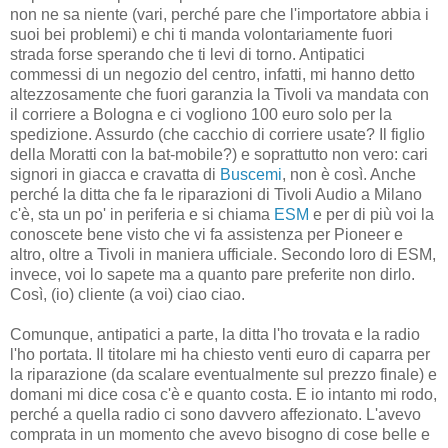
non ne sa niente (vari, perché pare che l'importatore abbia i
suoi bei problemi) e chi ti manda volontariamente fuori
strada forse sperando che ti levi di torno. Antipatici
commessi di un negozio del centro, infatti, mi hanno detto
altezzosamente che fuori garanzia la Tivoli va mandata con
il corriere a Bologna e ci vogliono 100 euro solo per la
spedizione. Assurdo (che cacchio di corriere usate? Il figlio
della Moratti con la bat-mobile?) e soprattutto non vero: cari
signori in giacca e cravatta di
Buscemi
, non è così. Anche
perché la ditta che fa le riparazioni di Tivoli Audio a Milano
c'è, sta un po' in periferia e si chiama
ESM
e per di più voi la
conoscete bene visto che vi fa assistenza per Pioneer e
altro, oltre a Tivoli in maniera ufficiale. Secondo loro di ESM,
invece, voi lo sapete ma a quanto pare preferite non dirlo.
Così, (io) cliente (a voi) ciao ciao.
Comunque, antipatici a parte, la ditta l'ho trovata e la radio
l'ho portata. Il titolare mi ha chiesto venti euro di caparra per
la riparazione (da scalare eventualmente sul prezzo finale) e
domani mi dice cosa c'è e quanto costa. E io intanto mi rodo,
perché a quella radio ci sono davvero affezionato. L'avevo
comprata in un momento che avevo bisogno di cose belle e