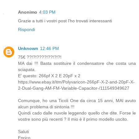
Anonimo
4:03 PM
Grazie a tutti i vostri post l'ho trovati interessanti
Rispondi
Unknown
12:46 PM
75€ ??!?!????!??!?!?!
MA dai !!! Basta sostituire il condensatore che costa una
sciapata.
E' questo: 266pf X 2 E 20pF x 2
https://www.ebay.it/itm/Polyvaricon-266pF-X-2-and-20pF-X-
2-Dual-Gang-AM-FM-Variable-Capacitor-/111549349627
Comunque, ho una Ticoli One da circa 15 anni, MAI avuto
alcun problema di sintonia !!!
Quindi cado dalle nuvole leggendo quello che dite. Forse le
vostre sono più recenti ? Il mio è il primo modello uscito.
Saluti
Enrico