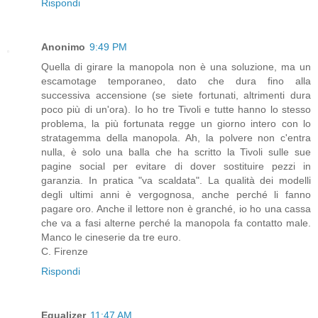
Rispondi
Anonimo
9:49 PM
Quella di girare la manopola non è una soluzione, ma un
escamotage temporaneo, dato che dura fino alla
successiva accensione (se siete fortunati, altrimenti dura
poco più di un'ora). Io ho tre Tivoli e tutte hanno lo stesso
problema, la più fortunata regge un giorno intero con lo
stratagemma della manopola. Ah, la polvere non c'entra
nulla, è solo una balla che ha scritto la Tivoli sulle sue
pagine social per evitare di dover sostituire pezzi in
garanzia. In pratica "va scaldata". La qualità dei modelli
degli ultimi anni è vergognosa, anche perché li fanno
pagare oro. Anche il lettore non è granché, io ho una cassa
che va a fasi alterne perché la manopola fa contatto male.
Manco le cineserie da tre euro.
C. Firenze
Rispondi
Equalizer
11:47 AM