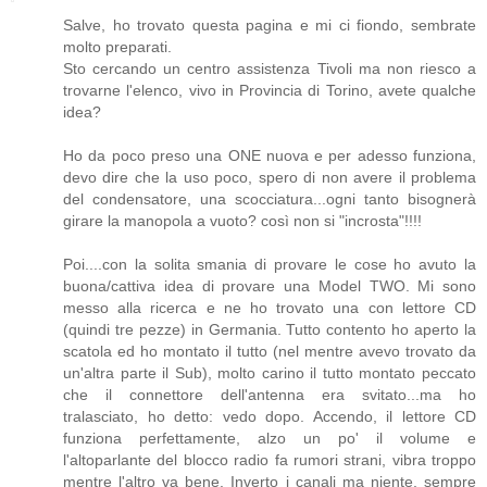
Salve, ho trovato questa pagina e mi ci fiondo, sembrate
molto preparati.
Sto cercando un centro assistenza Tivoli ma non riesco a
trovarne l'elenco, vivo in Provincia di Torino, avete qualche
idea?
Ho da poco preso una ONE nuova e per adesso funziona,
devo dire che la uso poco, spero di non avere il problema
del condensatore, una scocciatura...ogni tanto bisognerà
girare la manopola a vuoto? così non si "incrosta"!!!!
Poi....con la solita smania di provare le cose ho avuto la
buona/cattiva idea di provare una Model TWO. Mi sono
messo alla ricerca e ne ho trovato una con lettore CD
(quindi tre pezze) in Germania. Tutto contento ho aperto la
scatola ed ho montato il tutto (nel mentre avevo trovato da
un'altra parte il Sub), molto carino il tutto montato peccato
che il connettore dell'antenna era svitato...ma ho
tralasciato, ho detto: vedo dopo. Accendo, il lettore CD
funziona perfettamente, alzo un po' il volume e
l'altoparlante del blocco radio fa rumori strani, vibra troppo
mentre l'altro va bene. Inverto i canali ma niente, sempre