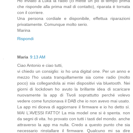
Ho inviato a Luka la radio (ci mette un pò di tempo prima
che risponde alla prima mail di contatto), riparata è tornata
con il corriere.
Una persona cordiale e disponibile, effettua riparazioni
privatamente. Comunque molto serio.
Marina
Rispondi
Maria
9:13 AM
Ciao Antonio e ciao tutti,
vi chiedo un consiglio: io ho una digital one. Per un anno e
mezzo l'ho usata tranquillamente sia come radio (molto
poco) sia collegandola ai miei dispositivi via bluetooth. Nei
giorni di lockdown ho avuto la brillante idea di scaricare
nuovamente la app di Tivoli soprattutto perché volevo
vedere come funzionava il DAB che io non avevo mai usato.
La app mi diceva di aggiornare il firmware e io ho detto sì.
MAI L'AVESSI FATTO! La mia model one si è spenta. non
da segni di vita. ho provato con tutti i tasti del mondo. anche
attraverso la app ma nulla. Credo a questo punto che sia
necessario rinstallare il firmware. Qualcuno mi sa dire