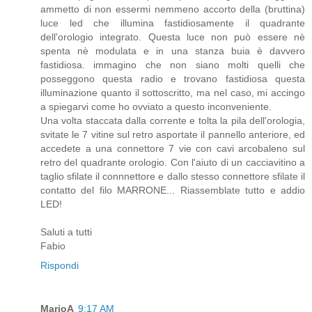
ammetto di non essermi nemmeno accorto della (bruttina)
luce led che illumina fastidiosamente il quadrante
dell'orologio integrato. Questa luce non può essere nè
spenta nè modulata e in una stanza buia è davvero
fastidiosa. immagino che non siano molti quelli che
posseggono questa radio e trovano fastidiosa questa
illuminazione quanto il sottoscritto, ma nel caso, mi accingo
a spiegarvi come ho ovviato a questo inconveniente.
Una volta staccata dalla corrente e tolta la pila dell'orologia,
svitate le 7 vitine sul retro asportate il pannello anteriore, ed
accedete a una connettore 7 vie con cavi arcobaleno sul
retro del quadrante orologio. Con l'aiuto di un cacciavitino a
taglio sfilate il connnettore e dallo stesso connettore sfilate il
contatto del filo MARRONE... Riassemblate tutto e addio
LED!
Saluti a tutti
Fabio
Rispondi
MarioA
9:17 AM