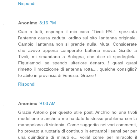
Rispondi
Anonimo
3:16 PM
Ciao a tutti, espongo il mio caso "Tivoli PAL": spezzata
l'antenna causa caduta, ordino sul sito l'antenna originale.
Cambio l'antenna non si prende nulla. Muta. Considerate
che avevo appena comperato batteria nuova. Scritto a
Tivoli, mi rimandano a Bologna, che dice di spedirgliela.
Figuriamoci se spendo ulteriore denaro...! quasi quasi
rimetto il mozzicone di antenna rotta.... qualche consiglio?
Io abito in provincia di Venezia. Grazie !
Rispondi
Anonimo
9:03 AM
Grazie Antonio per questo utile post. Anch'io ho una tivoli
model one e anche a me ha dato lo stesso problema con la
manopolona di sintonia. Come suggerito nei vari commenti,
ho provato a ruotarla di continuo in entrambi i sensi per per
una quindicina di minuti e... voilà! come per miracolo il