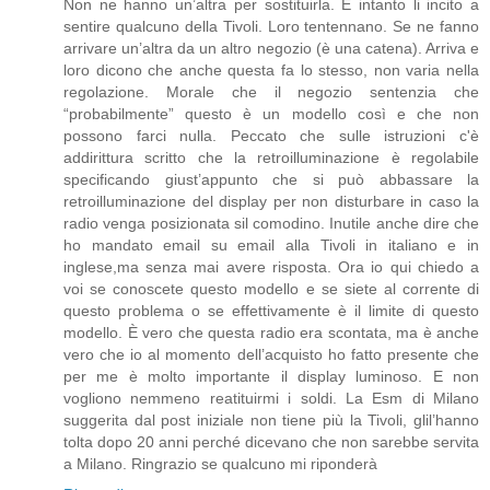
Non ne hanno un’altra per sostituirla. E intanto li incito a
sentire qualcuno della Tivoli. Loro tentennano. Se ne fanno
arrivare un’altra da un altro negozio (è una catena). Arriva e
loro dicono che anche questa fa lo stesso, non varia nella
regolazione. Morale che il negozio sentenzia che
“probabilmente” questo è un modello così e che non
possono farci nulla. Peccato che sulle istruzioni c'è
addirittura scritto che la retroilluminazione è regolabile
specificando giust’appunto che si può abbassare la
retroilluminazione del display per non disturbare in caso la
radio venga posizionata sil comodino. Inutile anche dire che
ho mandato email su email alla Tivoli in italiano e in
inglese,ma senza mai avere risposta. Ora io qui chiedo a
voi se conoscete questo modello e se siete al corrente di
questo problema o se effettivamente è il limite di questo
modello. È vero che questa radio era scontata, ma è anche
vero che io al momento dell’acquisto ho fatto presente che
per me è molto importante il display luminoso. E non
vogliono nemmeno reatituirmi i soldi. La Esm di Milano
suggerita dal post iniziale non tiene più la Tivoli, glil’hanno
tolta dopo 20 anni perché dicevano che non sarebbe servita
a Milano. Ringrazio se qualcuno mi riponderà