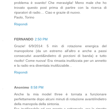
problema è svanito! Che meraviglia! Meno male che ho
trovato questo post prima di partire con la ricerca di
riparatori di radio.... Ciao e grazie di nuovo.
Paolo, Torino
Rispondi
FERNANDO
2:50 PM
Grazie! 6/9/2014: 5 min di rotazione energica del
manopolone (da un estremo all'altro e anche a passi
consecutivi avanti&indietro di porzioni di banda) e tutto
risolto! Come nuova! Era rimasta inutilizzata per un annetto
e la radio era diventata inutilizzabile...
Rispondi
Anonimo
8:58 PM
Anche la mia model three è tornata a funzionare
perfettamente dopo alcuni minuti di rotazione avanti/indietro
della manopola della sintonia.
Era inutilizzabile ed ero pronto a rottamarla, ora la rimetto