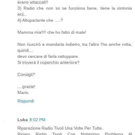
erano attaccati!!
3) Radio che non so se funziona bene, tiene la sintonia
ecc..
4) Altoparlante che .....?
Mamma mia!!!! che ho fatto di male!
Non riuscirò a mandarla indietro, tra l'altro l'ho anche rotta,
quindi....
devo cercare di farla rattoppare.
Si troverà il coperchio anteriore?
Consigli?
....grazie!
Mario
Rispondi
Luka
8:02 PM
Riparazione Radio Tivoli Una Volte Per Tutte.
Riparo Radio Tivoli Con Notissimo Problema Al