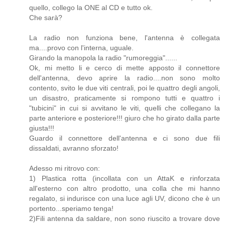
quello, collego la ONE al CD e tutto ok.
Che sarà?
La radio non funziona bene, l'antenna è collegata
ma....provo con l'interna, uguale.
Girando la manopola la radio "rumoreggia"......
Ok, mi metto li e cerco di mette apposto il connettore
dell'antenna, devo aprire la radio....non sono molto
contento, svito le due viti centrali, poi le quattro degli angoli,
un disastro, praticamente si rompono tutti e quattro i
"tubicini" in cui si avvitano le viti, quelli che collegano la
parte anteriore e posteriore!!! giuro che ho girato dalla parte
giusta!!!
Guardo il connettore dell'antenna e ci sono due fili
dissaldati, avranno sforzato!
Adesso mi ritrovo con:
1) Plastica rotta (incollata con un AttaK e rinforzata
all'esterno con altro prodotto, una colla che mi hanno
regalato, si indurisce con una luce agli UV, dicono che è un
portento...speriamo tenga!
2)Fili antenna da saldare, non sono riuscito a trovare dove