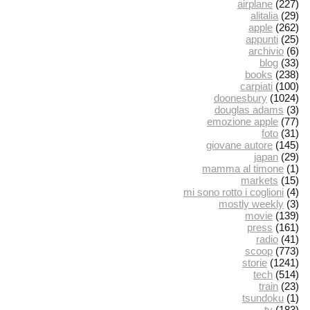
airplane
(227)
alitalia
(29)
apple
(262)
appunti
(25)
archivio
(6)
blog
(33)
books
(238)
carpiati
(100)
doonesbury
(1024)
douglas adams
(3)
emozione apple
(77)
foto
(31)
giovane autore
(145)
japan
(29)
mamma al timone
(1)
markets
(15)
mi sono rotto i coglioni
(4)
mostly weekly
(3)
movie
(139)
press
(161)
radio
(41)
scoop
(773)
storie
(1241)
tech
(514)
train
(23)
tsundoku
(1)
tv
(183)