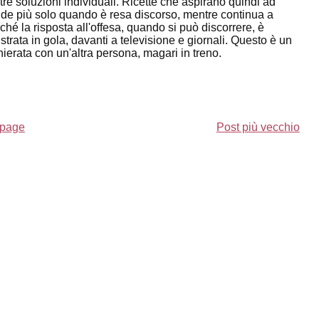
 soluzioni individuali. Ricette che aspirano quindi ad
ende più solo quando è resa discorso, mentre continua a
rché la risposta all'offesa, quando si può discorrere, è
strata in gola, davanti a televisione e giornali. Questo è un
erata con un'altra persona, magari in treno.
page
Post più vecchio