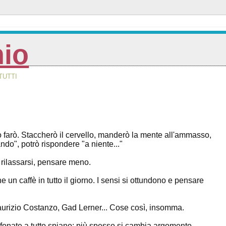
nio
TUTTI
 farò. Staccherò il cervello, manderò la mente all'ammasso,
do", potrò rispondere "a niente..."
er rilassarsi, pensare meno.
 un caffè in tutto il giorno. I sensi si ottundono e pensare
Maurizio Costanzo, Gad Lerner... Cose così, insomma.
lefonate a tutto spiano: più spesso si cambia argomento