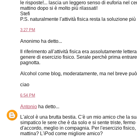
le risposte!... lascia un leggero senso di euforia nel ce
mattino dopo si è molto più rilassati!
Stefi
P.S. naturalmente l'attività fisica resta la soluzione pi
3:27 PM
Anonimo ha detto...
Il riferimento all'attività fisica era assolutamente letter
genere di esercizio fisico. Serale perchè prima entrar
pagnotta.
Alcohol come blog, moderatamente, ma nel breve può dare
ciao
6:54 PM
Antonio
ha detto...
L'alcol è una brutta bestia. C'è un mio amico che la su
simpatico le sere che è da solo e si sente triste, fer
d'accordo, meglio in compagnia. Per l'esercizio fisico
mattina? L'iPod come migliore amico?