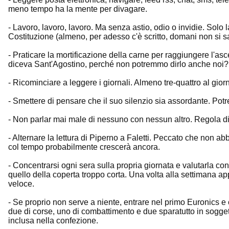
meno tempo ha la mente per divagare.
- Lavoro, lavoro, lavoro. Ma senza astio, odio o invidie. Solo l
Costituzione (almeno, per adesso c'è scritto, domani non si sa.
- Praticare la mortificazione della carne per raggiungere l'asces
diceva Sant'Agostino, perché non potremmo dirlo anche noi?
- Ricominciare a leggere i giornali. Almeno tre-quattro al gio
- Smettere di pensare che il suo silenzio sia assordante. Po
- Non parlar mai male di nessuno con nessun altro. Regola d
- Alternare la lettura di Piperno a Faletti. Peccato che non 
col tempo probabilmente crescerà ancora.
- Concentrarsi ogni sera sulla propria giornata e valutarla con
quello della coperta troppo corta. Una volta alla settimana appr
veloce.
- Se proprio non serve a niente, entrare nel primo Euronics e
due di corse, uno di combattimento e due sparatutto in sogge
inclusa nella confezione.