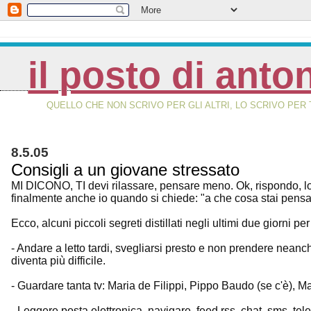
il posto di anto
QUELLO CHE NON SCRIVO PER GLI ALTRI, LO SCRIVO PER 
8.5.05
Consigli a un giovane stressato
MI DICONO, TI devi rilassare, pensare meno. Ok, rispondo, lo
finalmente anche io quando si chiede: "a che cosa stai pensan
Ecco, alcuni piccoli segreti distillati negli ultimi due giorni p
- Andare a letto tardi, svegliarsi presto e non prendere neanche
diventa più difficile.
- Guardare tanta tv: Maria de Filippi, Pippo Baudo (se c'è), 
- Leggere posta elettronica, navigare, feed rss, chat, sms, te