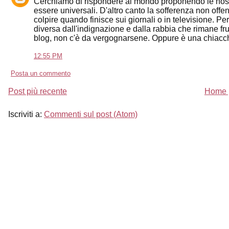
Cerchiamo di rispondere al mondo proponendo le nostre
essere universali. D'altro canto la sofferenza non off
colpire quando finisce sui giornali o in televisione. Pe
diversa dall'indignazione e dalla rabbia che rimane fru
blog, non c'è da vergognarsene. Oppure è una chiacchi
12:55 PM
Posta un commento
Post più recente
Home 
Iscriviti a:
Commenti sul post (Atom)