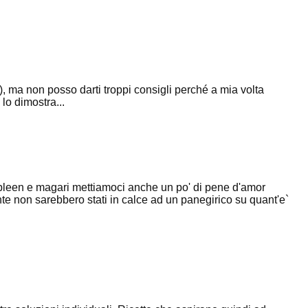
o), ma non posso darti troppi consigli perché a mia volta
 lo dimostra...
 spleen e magari mettiamoci anche un po' di pene d'amor
e non sarebbero stati in calce ad un panegirico su quant'e`