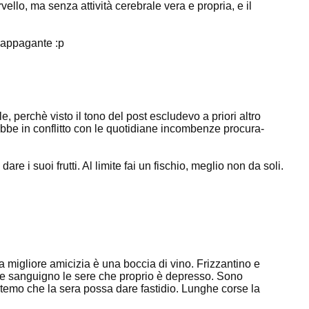
rvello, ma senza attività cerebrale vera e propria, e il
ù appagante :p
ale, perchè visto il tono del post escludevo a priori altro
ebbe in conflitto con le quotidiane incombenze procura-
 i suoi frutti. Al limite fai un fischio, meglio non da soli.
a migliore amicizia è una boccia di vino. Frizzantino e
mo e sanguigno le sere che proprio è depresso. Sono
, temo che la sera possa dare fastidio. Lunghe corse la