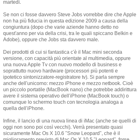
martedì.
Se non ci fosse davvero Steve Jobs vorrebbe dire che Apple
non ha più fiducia in questa edizione 2009 a causa della
congiuntura (dopo che varie aziende hanno detto no
quest'anno per via della crisi, tra le quali spiccano Belkin e
Adobe), oppure che Jobs sta davvero male.
Dei prodotti di cui si fantastica c'è il Mac mini seconda
versione, con capacità più orientate al multimedia, oppure
una nuova Apple Tv con nuovo modello di business e
soprattutto nuovo hardware (processori più potenti e
ipotetico sintonizzatore-registratore tv). Si parla sempre
anche dell'unicorno: mezzo iPhone e mezzo netbook. Cioè
un piccolo portatile (MacBook nano) che potrebbe addirittura
avere il sistema operativo dell'iPhone (MacBook touch) o
comunque lo schermo touch con tecnologia analoga a
quella dell'iPhone.
Infine, il lancio di una nuova linea di iMac (anche se quelli di
oggi non sono poi così vecchi). Verrà presentato quasi
sicuramente Mac Os X 10.6 "Snow Leopard", che è il
miglioramento previsto di Mac Os X 10.5 "Leopard", forse