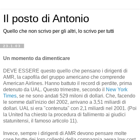
Il posto di Antonio
Quello che non scrivo per gli altri, lo scrivo per tutti
23.1.03
Un momento da dimenticare
DEVE ESSERE questo quello che pensano i dirigenti di
AMR, la capofila del gruppo americano che comprende
American Airlines. Hanno battuto il record di perdite, prima
detenuto da UAL. Questo trimestre, secondo il
New York
Times
, se ne sono andati 529 miloni di dollari. Che, facendo
le somme dall'inizio del 2002, arrivano a 3,51 miliardi di
dollari. UAL si era "contenuta" con 2,1 miliardi nel 2001. (Poi
la United ha chiesto la procedura di fallimento ai giudici
statunitensi, il famoso articolo 11).
Invece, sempre i dirigenti di AMR devono pensare molte
cose brutte dei loro colleghi della compagnia aerea low cost