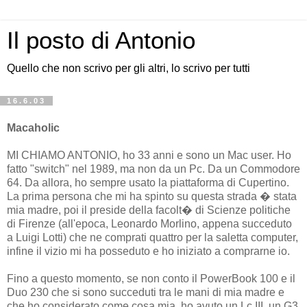
Il posto di Antonio
Quello che non scrivo per gli altri, lo scrivo per tutti
16.6.03
Macaholic
MI CHIAMO ANTONIO, ho 33 anni e sono un Mac user. Ho
fatto "switch" nel 1989, ma non da un Pc. Da un Commodore
64. Da allora, ho sempre usato la piattaforma di Cupertino.
La prima persona che mi ha spinto su questa strada � stata
mia madre, poi il preside della facolt� di Scienze politiche
di Firenze (all'epoca, Leonardo Morlino, appena succeduto
a Luigi Lotti) che ne comprati quattro per la saletta computer,
infine il vizio mi ha posseduto e ho iniziato a comprarne io.
Fino a questo momento, se non conto il PowerBook 100 e il
Duo 230 che si sono succeduti tra le mani di mia madre e
che ho considerato come cosa mia, ho avuto un Lc III, un G3