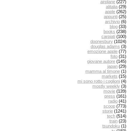
airplane
(227)
alitalia
(29)
apple
(262)
appunti
(25)
archivio
(6)
blog
(33)
books
(238)
carpiati
(100)
doonesbury
(1024)
douglas adams
(3)
emozione apple
(77)
foto
(31)
giovane autore
(145)
japan
(29)
mamma al timone
(1)
markets
(15)
mi sono rotto i coglioni
(4)
mostly weekly
(3)
movie
(139)
press
(161)
radio
(41)
scoop
(773)
storie
(1241)
tech
(514)
train
(23)
tsundoku
(1)
tv
(183)