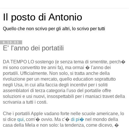
Il posto di Antonio
Quello che non scrivo per gli altri, lo scrivo per tutti
6.10.03
E' l'anno dei portatili
DA TEMPO LO sostengo (e senza tema di smentite, perch�
mi sono convertito tre anni fa), ma ormai � l'anno dei
portatili. Ufficialmente. Non solo, si tratta anche della
rivoluzione per un mercato, quello education soprattutto
negli Usa, in cui alla faccia degli incentivi per i soliti
assemblatori di terza categoria l'uso del portatile offre
soluzioni e usi nuovi, insospettabili per i maniaci travet della
scrivania a tutti i costi.
Che i portatili Apple vadano forte nelle scuole americane, lo
si dice
qui
, com'� ovvio. Ma c'�
di pi�
nel mondo della
casa della Mela e non solo: la tendenza, come dicevo, �