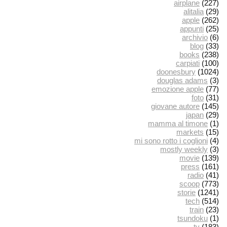
airplane
(227)
alitalia
(29)
apple
(262)
appunti
(25)
archivio
(6)
blog
(33)
books
(238)
carpiati
(100)
doonesbury
(1024)
douglas adams
(3)
emozione apple
(77)
foto
(31)
giovane autore
(145)
japan
(29)
mamma al timone
(1)
markets
(15)
mi sono rotto i coglioni
(4)
mostly weekly
(3)
movie
(139)
press
(161)
radio
(41)
scoop
(773)
storie
(1241)
tech
(514)
train
(23)
tsundoku
(1)
tv
(183)