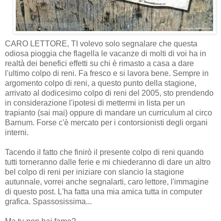
CARO LETTORE, TI volevo solo segnalare che questa
odiosa pioggia che flagella le vacanze di molti di voi ha in
realtà dei benefici effetti su chi è rimasto a casa a dare
l'ultimo colpo di reni. Fa fresco e si lavora bene. Sempre in
argomento colpo di reni, a questo punto della stagione,
arrivato al dodicesimo colpo di reni del 2005, sto prendendo
in considerazione l'ipotesi di mettermi in lista per un
trapianto (sai mai) oppure di mandare un curriculum al circo
Barnum. Forse c'è mercato per i contorsionisti degli organi
interni.
Tacendo il fatto che finirò il presente colpo di reni quando
tutti torneranno dalle ferie e mi chiederanno di dare un altro
bel colpo di reni per iniziare con slancio la stagione
autunnale, vorrei anche segnalarti, caro lettore, l'immagine
di questo post. L'ha fatta una mia amica tutta in computer
grafica. Spassosissima...