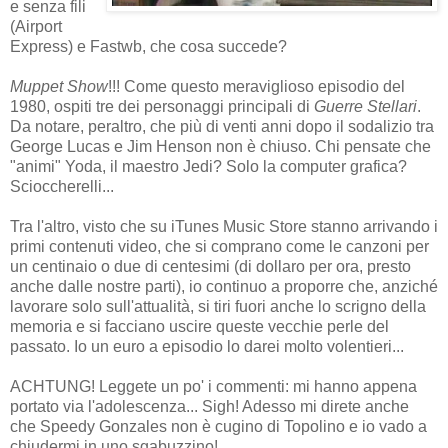
e senza fili
(Airport
Express) e Fastwb, che cosa succede?
Muppet Show
!!! Come questo meraviglioso episodio del
1980, ospiti tre dei personaggi principali di
Guerre Stellari
.
Da notare, peraltro, che più di venti anni dopo il sodalizio tra
George Lucas e Jim Henson non è chiuso. Chi pensate che
"animi" Yoda, il maestro Jedi? Solo la computer grafica?
Scioccherelli...
Tra l'altro, visto che su iTunes Music Store stanno arrivando i
primi contenuti video, che si comprano come le canzoni per
un centinaio o due di centesimi (di dollaro per ora, presto
anche dalle nostre parti), io continuo a proporre che, anziché
lavorare solo sull'attualità, si tiri fuori anche lo scrigno della
memoria e si facciano uscire queste vecchie perle del
passato. Io un euro a episodio lo darei molto volentieri...
ACHTUNG! Leggete un po' i commenti: mi hanno appena
portato via l'adolescenza... Sigh! Adesso mi direte anche
che Speedy Gonzales non è cugino di Topolino e io vado a
chiudermi in uno sgabuzzino!