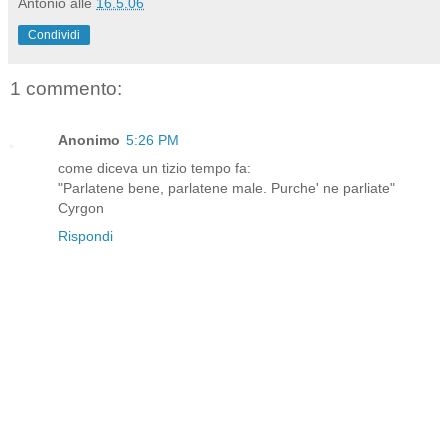
Antonio
alle
16.5.06
Condividi
1 commento:
Anonimo
5:26 PM
come diceva un tizio tempo fa:
"Parlatene bene, parlatene male. Purche' ne parliate"
Cyrgon
Rispondi