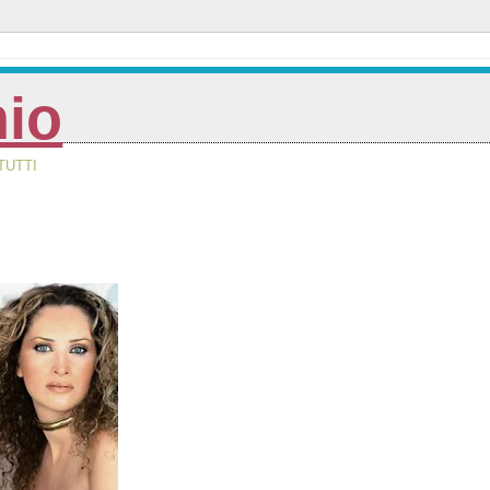
nio
TUTTI