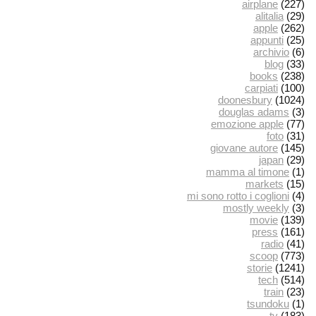
airplane
(227)
alitalia
(29)
apple
(262)
appunti
(25)
archivio
(6)
blog
(33)
books
(238)
carpiati
(100)
doonesbury
(1024)
douglas adams
(3)
emozione apple
(77)
foto
(31)
giovane autore
(145)
japan
(29)
mamma al timone
(1)
markets
(15)
mi sono rotto i coglioni
(4)
mostly weekly
(3)
movie
(139)
press
(161)
radio
(41)
scoop
(773)
storie
(1241)
tech
(514)
train
(23)
tsundoku
(1)
tv
(183)