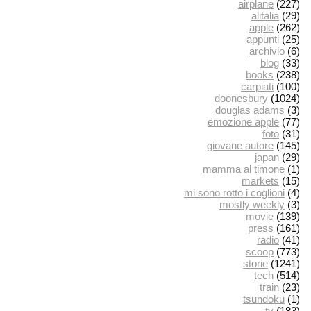
airplane
(227)
alitalia
(29)
apple
(262)
appunti
(25)
archivio
(6)
blog
(33)
books
(238)
carpiati
(100)
doonesbury
(1024)
douglas adams
(3)
emozione apple
(77)
foto
(31)
giovane autore
(145)
japan
(29)
mamma al timone
(1)
markets
(15)
mi sono rotto i coglioni
(4)
mostly weekly
(3)
movie
(139)
press
(161)
radio
(41)
scoop
(773)
storie
(1241)
tech
(514)
train
(23)
tsundoku
(1)
tv
(183)