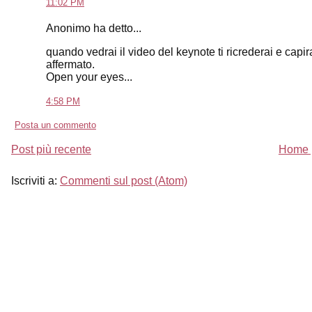
11:02 PM
Anonimo ha detto...
quando vedrai il video del keynote ti ricrederai e ca
affermato.
Open your eyes...
4:58 PM
Posta un commento
Post più recente
Home 
Iscriviti a:
Commenti sul post (Atom)