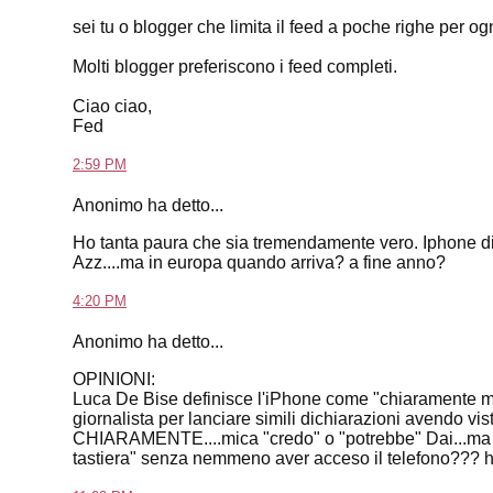
sei tu o blogger che limita il feed a poche righe per og
Molti blogger preferiscono i feed completi.
Ciao ciao,
Fed
2:59 PM
Anonimo ha detto...
Ho tanta paura che sia tremendamente vero. Iphone di
Azz....ma in europa quando arriva? a fine anno?
4:20 PM
Anonimo ha detto...
OPINIONI:
Luca De Bise definisce l'iPhone come "chiaramente mig
giornalista per lanciare simili dichiarazioni avendo vis
CHIARAMENTE....mica "credo" o "potrebbe" Dai...ma com
tastiera" senza nemmeno aver acceso il telefono??? ha