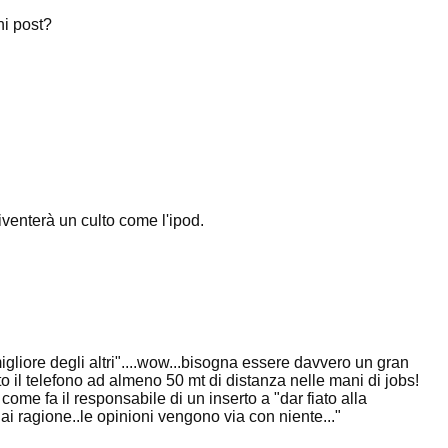
ni post?
venterà un culto come l'ipod.
liore degli altri"....wow...bisogna essere davvero un gran
to il telefono ad almeno 50 mt di distanza nelle mani di jobs!
e fa il responsabile di un inserto a "dar fiato alla
i ragione..le opinioni vengono via con niente..."