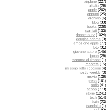
airplane
(227)
alitalia
(29)
apple
(262)
appunti
(25)
archivio
(6)
blog
(33)
books
(238)
carpiati
(100)
doonesbury
(1024)
douglas adams
(3)
emozione apple
(77)
foto
(31)
giovane autore
(145)
japan
(29)
mamma al timone
(1)
markets
(15)
mi sono rotto i coglioni
(4)
mostly weekly
(3)
movie
(139)
press
(161)
radio
(41)
scoop
(773)
storie
(1241)
tech
(514)
train
(23)
tsundoku
(1)
tv
(183)