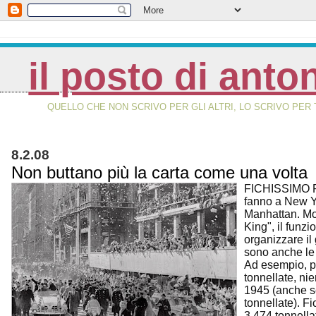
il posto di anto
QUELLO CHE NON SCRIVO PER GLI ALTRI, LO SCRIVO PER 
8.2.08
Non buttano più la carta come una volta
FICHISSIMO 
fanno a New Y
Manhattan. Mol
King", il funz
organizzare il 
sono anche le 
Ad esempio, per
tonnellate, nie
1945 (anche se 
tonnellate). F
3.474 tonnella