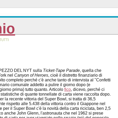
nio
TUTTI
PEZZO DEL NYT sulla
Ticket-Tape Parade
, quella che
ork nel
Canyon of Heroes
, cioè il distretto finanziario di
to completo perché c'è anche tanto di intervista al "Confetti
ionario comunale addetto a pulire il giorno dopo (e
giorno prima) tutto quanto. Articolo
fico
, dicevo, perché ci
statistiche di quante tonnellate di carta viene raccolta dopo.
 la recente vittoria del Super Bowl, si tratta di 36,5
nte rispetto alle 5.438 della vittoria contro il Giappone nel
per il Super Bowl c'è la novità della carta riciclata, ben 2,5
ico anche John Glenn, l'astronauta che nel 1962 si prese
te di carta per aver viaggiato nello spazio (più del generale