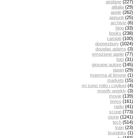
airplane
(227)
alitalia
(29)
apple
(262)
appunti
(25)
archivio
(6)
blog
(33)
books
(238)
carpiati
(100)
doonesbury
(1024)
douglas adams
(3)
emozione apple
(77)
foto
(31)
giovane autore
(145)
japan
(29)
mamma al timone
(1)
markets
(15)
mi sono rotto i coglioni
(4)
mostly weekly
(3)
movie
(139)
press
(161)
radio
(41)
scoop
(773)
storie
(1241)
tech
(514)
train
(23)
tsundoku
(1)
tv
(183)