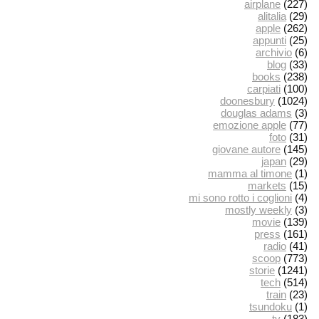
airplane
(227)
alitalia
(29)
apple
(262)
appunti
(25)
archivio
(6)
blog
(33)
books
(238)
carpiati
(100)
doonesbury
(1024)
douglas adams
(3)
emozione apple
(77)
foto
(31)
giovane autore
(145)
japan
(29)
mamma al timone
(1)
markets
(15)
mi sono rotto i coglioni
(4)
mostly weekly
(3)
movie
(139)
press
(161)
radio
(41)
scoop
(773)
storie
(1241)
tech
(514)
train
(23)
tsundoku
(1)
tv
(183)