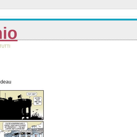
nio
TUTTI
udeau