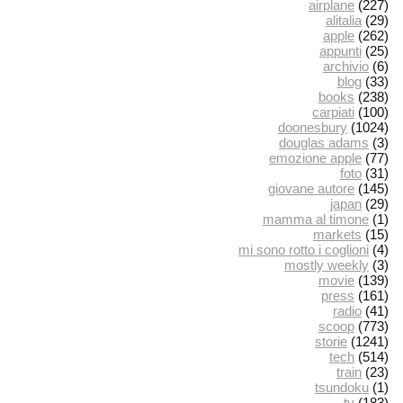
airplane
(227)
alitalia
(29)
apple
(262)
appunti
(25)
archivio
(6)
blog
(33)
books
(238)
carpiati
(100)
doonesbury
(1024)
douglas adams
(3)
emozione apple
(77)
foto
(31)
giovane autore
(145)
japan
(29)
mamma al timone
(1)
markets
(15)
mi sono rotto i coglioni
(4)
mostly weekly
(3)
movie
(139)
press
(161)
radio
(41)
scoop
(773)
storie
(1241)
tech
(514)
train
(23)
tsundoku
(1)
tv
(183)