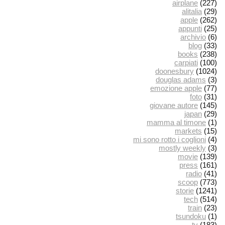
airplane
(227)
alitalia
(29)
apple
(262)
appunti
(25)
archivio
(6)
blog
(33)
books
(238)
carpiati
(100)
doonesbury
(1024)
douglas adams
(3)
emozione apple
(77)
foto
(31)
giovane autore
(145)
japan
(29)
mamma al timone
(1)
markets
(15)
mi sono rotto i coglioni
(4)
mostly weekly
(3)
movie
(139)
press
(161)
radio
(41)
scoop
(773)
storie
(1241)
tech
(514)
train
(23)
tsundoku
(1)
tv
(183)