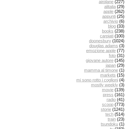
airplane
(227)
alitalia
(29)
apple
(262)
appunti
(25)
archivio
(6)
blog
(33)
books
(238)
carpiati
(100)
doonesbury
(1024)
douglas adams
(3)
emozione apple
(77)
foto
(31)
giovane autore
(145)
japan
(29)
mamma al timone
(1)
markets
(15)
mi sono rotto i coglioni
(4)
mostly weekly
(3)
movie
(139)
press
(161)
radio
(41)
scoop
(773)
storie
(1241)
tech
(514)
train
(23)
tsundoku
(1)
tv
(183)