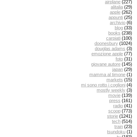
airplane
(227)
alitalia
(29)
apple
(262)
appunti
(25)
archivio
(6)
blog
(33)
books
(238)
carpiati
(100)
doonesbury
(1024)
douglas adams
(3)
emozione apple
(77)
foto
(31)
giovane autore
(145)
japan
(29)
mamma al timone
(1)
markets
(15)
mi sono rotto i coglioni
(4)
mostly weekly
(3)
movie
(139)
press
(161)
radio
(41)
scoop
(773)
storie
(1241)
tech
(514)
train
(23)
tsundoku
(1)
tv
(183)