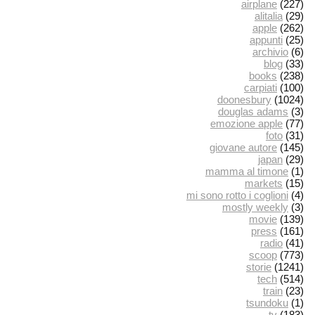
airplane
(227)
alitalia
(29)
apple
(262)
appunti
(25)
archivio
(6)
blog
(33)
books
(238)
carpiati
(100)
doonesbury
(1024)
douglas adams
(3)
emozione apple
(77)
foto
(31)
giovane autore
(145)
japan
(29)
mamma al timone
(1)
markets
(15)
mi sono rotto i coglioni
(4)
mostly weekly
(3)
movie
(139)
press
(161)
radio
(41)
scoop
(773)
storie
(1241)
tech
(514)
train
(23)
tsundoku
(1)
tv
(183)