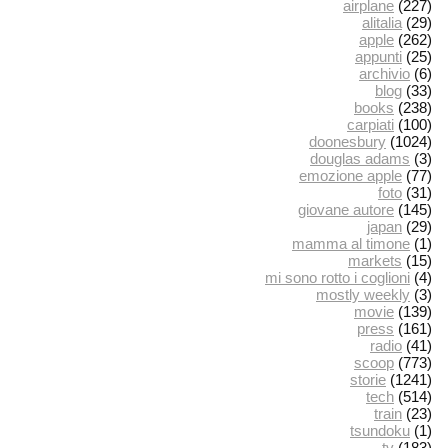
airplane
(227)
alitalia
(29)
apple
(262)
appunti
(25)
archivio
(6)
blog
(33)
books
(238)
carpiati
(100)
doonesbury
(1024)
douglas adams
(3)
emozione apple
(77)
foto
(31)
giovane autore
(145)
japan
(29)
mamma al timone
(1)
markets
(15)
mi sono rotto i coglioni
(4)
mostly weekly
(3)
movie
(139)
press
(161)
radio
(41)
scoop
(773)
storie
(1241)
tech
(514)
train
(23)
tsundoku
(1)
tv
(183)