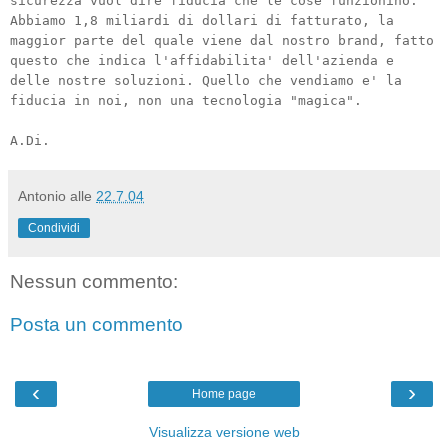
sicurezza vuol dire fiducia che le cose funzionino.
Abbiamo 1,8 miliardi di dollari di fatturato, la
maggior parte del quale viene dal nostro brand, fatto
questo che indica l'affidabilita' dell'azienda e
delle nostre soluzioni. Quello che vendiamo e' la
fiducia in noi, non una tecnologia "magica".
A.Di.
Antonio
alle
22.7.04
Condividi
Nessun commento:
Posta un commento
‹
›
Home page
Visualizza versione web