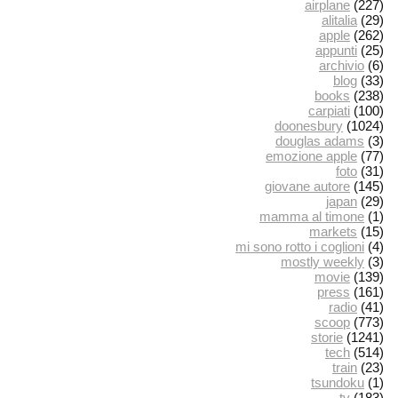
airplane
(227)
alitalia
(29)
apple
(262)
appunti
(25)
archivio
(6)
blog
(33)
books
(238)
carpiati
(100)
doonesbury
(1024)
douglas adams
(3)
emozione apple
(77)
foto
(31)
giovane autore
(145)
japan
(29)
mamma al timone
(1)
markets
(15)
mi sono rotto i coglioni
(4)
mostly weekly
(3)
movie
(139)
press
(161)
radio
(41)
scoop
(773)
storie
(1241)
tech
(514)
train
(23)
tsundoku
(1)
tv
(183)