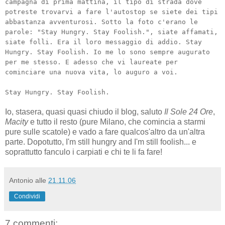
campagna di prima mattina, il tipo di strada dove
potreste trovarvi a fare l'autostop se siete dei tipi
abbastanza avventurosi. Sotto la foto c'erano le
parole: "Stay Hungry. Stay Foolish.", siate affamati,
siate folli. Era il loro messaggio di addio. Stay
Hungry. Stay Foolish. Io me lo sono sempre augurato
per me stesso. E adesso che vi laureate per
cominciare una nuova vita, lo auguro a voi.
Stay Hungry. Stay Foolish.
Io, stasera, quasi quasi chiudo il blog, saluto
Il Sole 24 Ore
,
Macity
e tutto il resto (pure Milano, che comincia a starmi
pure sulle scatole) e vado a fare qualcos'altro da un'altra
parte. Dopotutto, I'm still hungry and I'm still foolish... e
soprattutto fanculo i carpiati e chi te li fa fare!
Antonio
alle
21.11.06
Condividi
7 commenti: