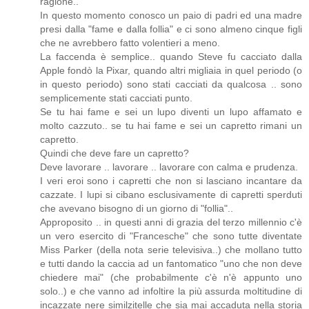
ragione..
In questo momento conosco un paio di padri ed una madre
presi dalla "fame e dalla follia" e ci sono almeno cinque figli
che ne avrebbero fatto volentieri a meno.
La faccenda è semplice.. quando Steve fu cacciato dalla
Apple fondò la Pixar, quando altri migliaia in quel periodo (o
in questo periodo) sono stati cacciati da qualcosa .. sono
semplicemente stati cacciati punto.
Se tu hai fame e sei un lupo diventi un lupo affamato e
molto cazzuto.. se tu hai fame e sei un capretto rimani un
capretto.
Quindi che deve fare un capretto?
Deve lavorare .. lavorare .. lavorare con calma e prudenza.
I veri eroi sono i capretti che non si lasciano incantare da
cazzate. I lupi si cibano esclusivamente di capretti sperduti
che avevano bisogno di un giorno di "follia"..
Approposito .. in questi anni di grazia del terzo millennio c'è
un vero esercito di "Francesche" che sono tutte diventate
Miss Parker (della nota serie televisiva..) che mollano tutto
e tutti dando la caccia ad un fantomatico "uno che non deve
chiedere mai" (che probabilmente c'è n'è appunto uno
solo..) e che vanno ad infoltire la più assurda moltitudine di
incazzate nere similzitelle che sia mai accaduta nella storia