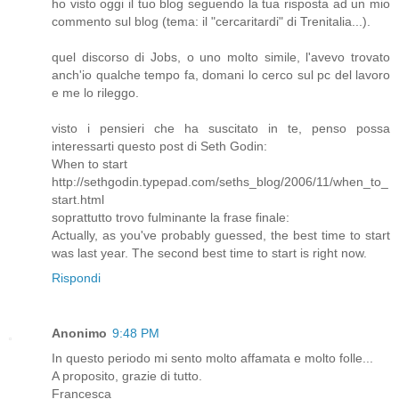
ho visto oggi il tuo blog seguendo la tua risposta ad un mio
commento sul blog (tema: il "cercaritardi" di Trenitalia...).
quel discorso di Jobs, o uno molto simile, l'avevo trovato
anch'io qualche tempo fa, domani lo cerco sul pc del lavoro
e me lo rileggo.
visto i pensieri che ha suscitato in te, penso possa
interessarti questo post di Seth Godin:
When to start
http://sethgodin.typepad.com/seths_blog/2006/11/when_to_
start.html
soprattutto trovo fulminante la frase finale:
Actually, as you've probably guessed, the best time to start
was last year. The second best time to start is right now.
Rispondi
Anonimo
9:48 PM
In questo periodo mi sento molto affamata e molto folle...
A proposito, grazie di tutto.
Francesca