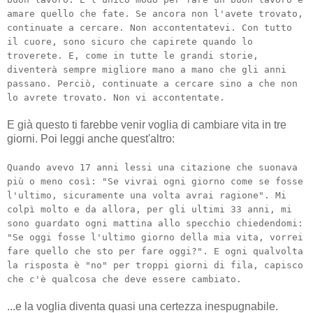
amare quello che fate. Se ancora non l'avete trovato,
continuate a cercare. Non accontentatevi. Con tutto
il cuore, sono sicuro che capirete quando lo
troverete. E, come in tutte le grandi storie,
diventerà sempre migliore mano a mano che gli anni
passano. Perciò, continuate a cercare sino a che non
lo avrete trovato. Non vi accontentate.
E già questo ti farebbe venir voglia di cambiare vita in tre
giorni. Poi leggi anche quest'altro:
Quando avevo 17 anni lessi una citazione che suonava
più o meno così: "Se vivrai ogni giorno come se fosse
l'ultimo, sicuramente una volta avrai ragione". Mi
colpì molto e da allora, per gli ultimi 33 anni, mi
sono guardato ogni mattina allo specchio chiedendomi:
"Se oggi fosse l'ultimo giorno della mia vita, vorrei
fare quello che sto per fare oggi?". E ogni qualvolta
la risposta è "no" per troppi giorni di fila, capisco
che c'è qualcosa che deve essere cambiato.
...e la voglia diventa quasi una certezza inespugnabile.