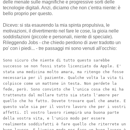
delle menate sulle magnifiche e progressive sorti delle
tecnologie digitali. Anzi, diciamo che non c'entra niente: è
bello proprio per questo.
Dicevo: si sta esaurendo la mia spinta propulsiva, le
motivazioni, il divertimento nel fare le cose, la gioia nelle
soddisfazioni (piccole e personali, niente di speciale).
Rileggendo Jobs - che chiedo perdono di aver tradotto un
po' con i piedi... - tre passaggi mi sono venuti all'occhio:
Sono sicuro che niente di tutto questo sarebbe
successo se non fossi stato licenziato da Apple. E'
stata una medicina molto amara, ma ritengo che fosse
necessaria per il paziente. Qualche volta la vita ti
colpisce come un mattone in testa. Non perdete la
fede, però. Sono convinto che l'unica cosa che mi ha
trattenuto dal mollare tutto sia stato l'amore per
quello che ho fatto. Dovete trovare quel che amate. E
questo vale sia per il vostro lavoro che per i vostri
affetti. Il vostro lavoro riempirà una buona parte
della vostra vita, e l'unico modo per essere
realimente soddisfatti è fare quello che riterrete un
buon lavoro. E l'unico modo per fare un buon lavoro è