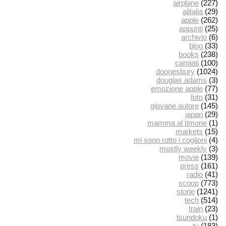
airplane
(227)
alitalia
(29)
apple
(262)
appunti
(25)
archivio
(6)
blog
(33)
books
(238)
carpiati
(100)
doonesbury
(1024)
douglas adams
(3)
emozione apple
(77)
foto
(31)
giovane autore
(145)
japan
(29)
mamma al timone
(1)
markets
(15)
mi sono rotto i coglioni
(4)
mostly weekly
(3)
movie
(139)
press
(161)
radio
(41)
scoop
(773)
storie
(1241)
tech
(514)
train
(23)
tsundoku
(1)
tv
(183)